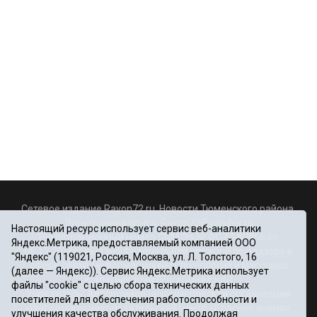
Сетевое издание Rayon72.ru. Новости Тюменского района.
Электронная почта:
Rayon72@yandex.ru
Настоящий ресурс использует сервис веб-аналитики
Регистрационный номер СМИ Эл № ФС77-67956 от
Яндекс.Метрика, предоставляемый компанией ООО
06.12.2016г., выдано Федеральной службой по надзору в
"Яндекс" (119021, Россия, Москва, ул. Л. Толстого, 16
сфере связи, информационных технологий и массовых
(далее — Яндекс)). Сервис Яндекс.Метрика использует
коммуникаций (Роскомнадзор)
файлы "cookie" с целью сбора технических данных
Учредитель: Автономная некоммерческая организация
посетителей для обеспечения работоспособности и
«Информационно-издательский центр «Красное знамя».
улучшения качества обслуживания. Продолжая