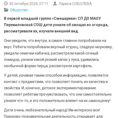
БЕЗОПАСНОСТЬ
30 октября 2024, 07:11
Лариса СОБОЛЕВА
Общество
СПОРТ
В первой младшей группе «Смешарики» СП ДО МАОУ
Переваловской СОШ дети узнали об овощах из огорода,
АРХИВ PDF
рассматривали их, изучали внешний вид.
Они увидели, что внутри, а самое главное попробовали на
вкус. Ребята попробовали вкусный огурец, сладкую морковку,
увидели семечки кабачка, рассмотрели какой сочный
помидор, узнали какой резкий запах у лука, удивились
необычной форме перца, рассмотрели картофель.
У детей, узнавая таким способом информацию, появляется
контакт с предметами, что позволяет понять их качества и
свойства. И, конечно, детское экспериментирование
позволяет ребятам прочувствовать, что они самостоятельно
узнали что-то, и это положительно влияет на их самооценку!
Дети очень любознательный народ! Им интересно все!
Поисково-познавательная деятельность открывает для