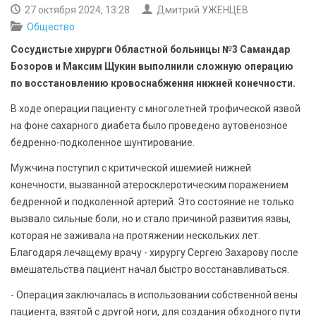
БЕЗОПАСНОСТЬ
27 октября 2024, 13:28
Дмитрий УЖЕНЦЕВ
Общество
СПОРТ
Сосудистые хирурги Областной больницы №3 Самандар
Бозоров и Максим Щукин выполнили сложную операцию
АРХИВ PDF
по восстановлению кровоснабжения нижней конечности.
В ходе операции пациенту с многолетней трофической язвой
на фоне сахарного диабета было проведено аутовенозное
бедренно-подколенное шунтирование.
Мужчина поступил с критической ишемией нижней
конечности, вызванной атеросклеротическим поражением
бедренной и подколенной артерий. Это состояние не только
вызвало сильные боли, но и стало причиной развития язвы,
которая не заживала на протяжении нескольких лет.
Благодаря лечащему врачу - хирургу Сергею Захарову после
вмешательства пациент начал быстро восстанавливаться.
- Операция заключалась в использовании собственной вены
пациента, взятой с другой ноги, для создания обходного пути