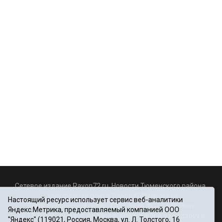
Сетевое издание Rayon72.ru. Новости Тюменского района.
Электронная почта:
Rayon72@yandex.ru
Настоящий ресурс использует сервис веб-аналитики
Регистрационный номер СМИ Эл № ФС77-67956 от
Яндекс.Метрика, предоставляемый компанией ООО
06.12.2016г., выдано Федеральной службой по надзору в
"Яндекс" (119021, Россия, Москва, ул. Л. Толстого, 16