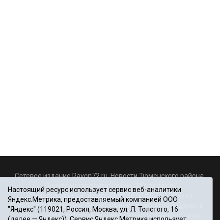
Сетевое издание Rayon72.ru. Новости Тюменского района.
Электронная почта:
Rayon72@yandex.ru
Настоящий ресурс использует сервис веб-аналитики
Регистрационный номер СМИ Эл № ФС77-67956 от
Яндекс.Метрика, предоставляемый компанией ООО
06.12.2016г., выдано Федеральной службой по надзору в
"Яндекс" (119021, Россия, Москва, ул. Л. Толстого, 16
сфере связи, информационных технологий и массовых
(далее — Яндекс)). Сервис Яндекс.Метрика использует