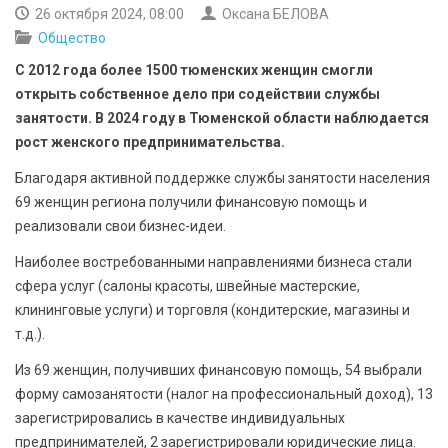
БЕЗОПАСНОСТЬ
26 октября 2024, 08:00
Оксана БЕЛОВА
Общество
СПОРТ
С 2012 года более 1500 тюменских женщин смогли
открыть собственное дело при содействии службы
АРХИВ PDF
занятости. В 2024 году в Тюменской области наблюдается
рост женского предпринимательства.
Благодаря активной поддержке службы занятости населения
69 женщин региона получили финансовую помощь и
реализовали свои бизнес-идеи.
Наиболее востребованными направлениями бизнеса стали
сфера услуг (салоны красоты, швейные мастерские,
клининговые услуги) и торговля (кондитерские, магазины и
т.д.).
Из 69 женщин, получивших финансовую помощь, 54 выбрали
форму самозанятости (налог на профессиональный доход), 13
зарегистрировались в качестве индивидуальных
предпринимателей, 2 зарегистрировали юридические лица.