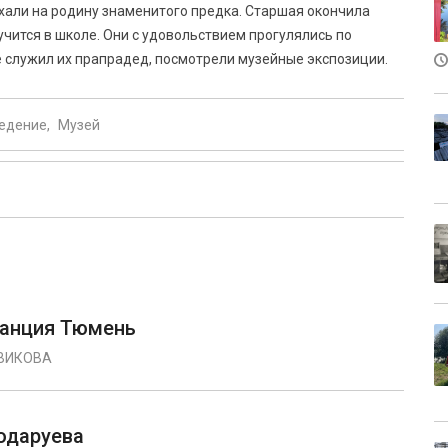
хали на родину знаменитого предка. Старшая окончила
учится в школе. Они с удовольствием прогулялись по
е служил их прапрадед, посмотрели музейные экспозиции.
едение
Музей
танция Тюмень
ВИКОВА
одаруева