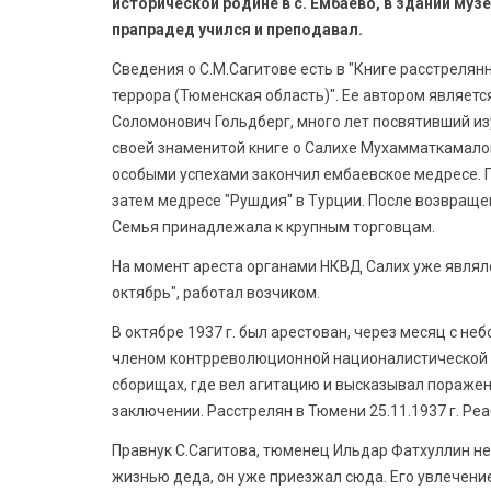
исторической родине в с. Ембаево, в здании музе
прапрадед учился и преподавал.
Сведения о С.М.Сагитове есть в "Книге расстрелян
террора (Тюменская область)". Ее автором являет
Соломонович Гольдберг, много лет посвятивший из
своей знаменитой книге о Салихе Мухамматкамалови
особыми успехами закончил ембаевское медресе. П
затем медресе "Рушдия" в Турции. После возвраще
Семья принадлежала к крупным торговцам.
На момент ареста органами НКВД Салих уже являл
октябрь", работал возчиком.
В октябре 1937 г. был арестован, через месяц с н
членом контрреволюционной националистической 
сборищах, где вел агитацию и высказывал поражен
заключении. Расстрелян в Тюмени 25.11.1937 г. Реа
Правнук С.Сагитова, тюменец Ильдар Фатхуллин не
жизнью деда, он уже приезжал сюда. Его увлечени