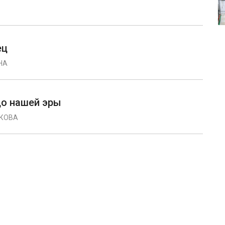
ец
НА
до нашей эры
ИКОВА