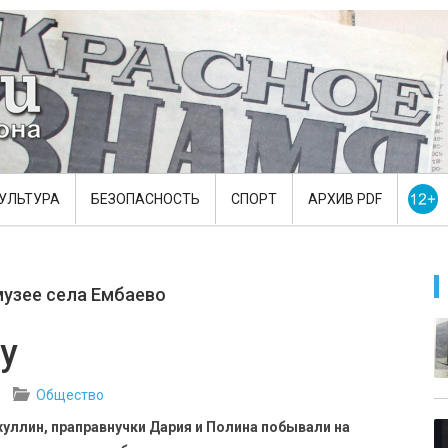
УЛЬТУРА
БЕЗОПАСНОСТЬ
СПОРТ
АРХИВ PDF
музее села Ембаево
у
Общество
уллин, праправнучки Дария и Полина побывали на