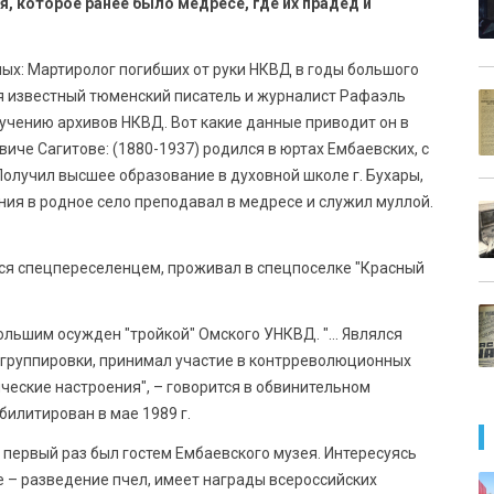
я, которое ранее было медресе, где их прадед и
ных: Мартиролог погибших от руки НКВД в годы большого
ся известный тюменский писатель и журналист Рафаэль
учению архивов НКВД. Вот какие данные приводит он в
че Сагитове: (1880-1937) родился в юртах Ембаевских, с
олучил высшее образование в духовной школе г. Бухары,
ния в родное село преподавал в медресе и служил муллой.
ся спецпереселенцем, проживал в спецпоселке "Красный
ебольшим осужден "тройкой" Омского УНКВД. "… Являлся
группировки, принимал участие в контрреволюционных
ческие настроения", – говорится в обвинительном
билитирован в мае 1989 г.
 первый раз был гостем Ембаевского музея. Интересуясь
е – разведение пчел, имеет награды всероссийских