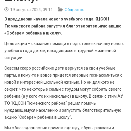
БЕЗОПАСНОСТЬ
19 августа 2024, 09:11
Общество
СПОРТ
В преддверии начала нового учебного года КЦСОН
Тюменского района запустил благотворительную акцию
АРХИВ PDF
«Соберем ребенка в школу».
Цель акции – оказание помощи в подготовке к началу нового
учебного года детям, находящихся в трудной жизненной
ситуации.
Совсем скоро российские дети вернутся за свои учебные
парты, а кому-то и вовсе придется впервые познакомиться с
новой и интересной школьной жизнью. Но ни для кого не
секрет, что некоторые семьи с трудом могут собрать своего
ребенка (а у кого-то их несколько) в школу. В связи с этим АУ
ТО "КЦСОН Тюменского района" решил помочь
нуждающемуся населению и запустить благотворительную
акцию "Соберем ребенка в школу".
Мы с благодарностью примем одежду, обувь, рюкзаки и