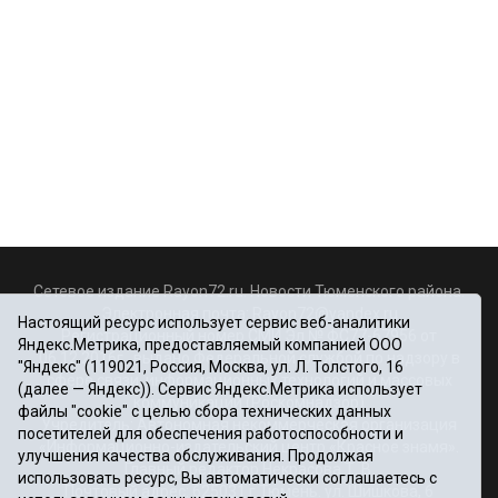
Сетевое издание Rayon72.ru. Новости Тюменского района.
Электронная почта:
Rayon72@yandex.ru
Настоящий ресурс использует сервис веб-аналитики
Регистрационный номер СМИ Эл № ФС77-67956 от
Яндекс.Метрика, предоставляемый компанией ООО
06.12.2016г., выдано Федеральной службой по надзору в
"Яндекс" (119021, Россия, Москва, ул. Л. Толстого, 16
сфере связи, информационных технологий и массовых
(далее — Яндекс)). Сервис Яндекс.Метрика использует
коммуникаций (Роскомнадзор)
файлы "cookie" с целью сбора технических данных
Учредитель: Автономная некоммерческая организация
посетителей для обеспечения работоспособности и
«Информационно-издательский центр «Красное знамя».
улучшения качества обслуживания. Продолжая
Главный редактор Некрасова Т. В.
использовать ресурс, Вы автоматически соглашаетесь с
Почтовый адрес: 625031 г.Тюмень. ул. Шишкова, 6