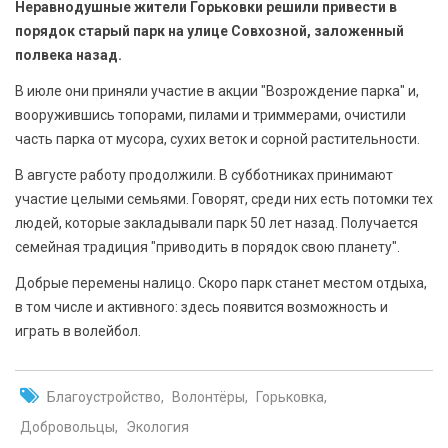
Неравнодушные жители Горьковки решили привести в
БЕЗОПАСНОСТЬ
порядок старый парк на улице Совхозной, заложенный
полвека назад.
СПОРТ
В июле они приняли участие в акции "Возрождение парка" и,
АРХИВ PDF
вооружившись топорами, пилами и триммерами, очистили
часть парка от мусора, сухих веток и сорной растительности.
В августе работу продолжили. В субботниках принимают
участие целыми семьями. Говорят, среди них есть потомки тех
людей, которые закладывали парк 50 лет назад. Получается
семейная традиция "приводить в порядок свою планету".
Добрые перемены налицо. Скоро парк станет местом отдыха,
в том числе и активного: здесь появится возможность и
играть в волейбол.
Благоустройство
Волонтёры
Горьковка
Добровольцы
Экология