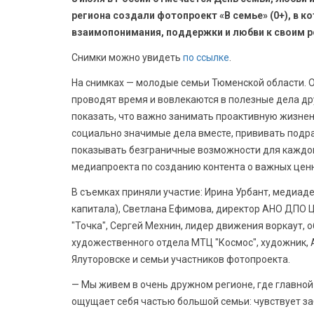
региона создали фотопроект «В семье» (0+), в к
взаимопонимания, поддержки и любви к своим р
Снимки можно увидеть
по ссылке
.
На снимках — молодые семьи Тюменской области. О
проводят время и вовлекаются в полезные дела д
показать, что важно занимать проактивную жизнен
социально значимые дела вместе, прививать под
показывать безграничные возможности для каждог
медиапроекта по созданию контента о важных цен
В съемках приняли участие: Ирина Урбант, медиад
капитала), Cветлана Ефимова, директор АНО ДПО Ц
"Точка", Сергей Мехнин, лидер движения воркаут,
художественного отдела МТЦ "Космос", художник, 
Ялуторовске и семьи участников фотопроекта.
— Мы живем в очень дружном регионе, где главно
ощущает себя частью большой семьи: чувствует заб