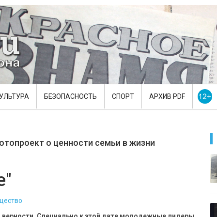
УЛЬТУРА
БЕЗОПАСНОСТЬ
СПОРТ
АРХИВ PDF
топроект о ценности семьи в жизни
е"
щество
 и верности. Специально к этой дате молодежные лидеры