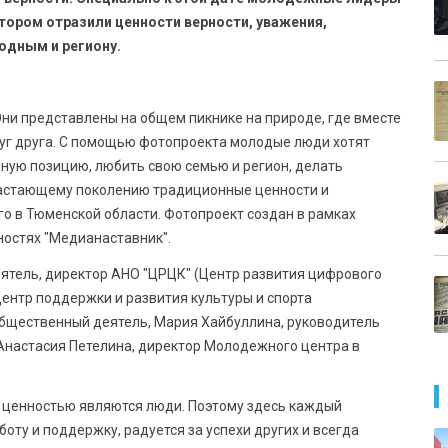
отором отразили ценности верности, уважения,
одным и региону.
ни представлены на общем пикнике на природе, где вместе
руг друга. С помощью фотопроекта молодые люди хотят
ную позицию, любить свою семью и регион, делать
растающему поколению традиционные ценности и
о в Тюменской области. Фотопроект создан в рамках
ностях "Медианаставник".
еятель, директор АНО "ЦРЦК" (Центр развития цифрового
ентр поддержки и развития культуры и спорта
 общественный деятель, Мария Хайбуллина, руководитель
Анастасия Петелина, директор Молодежного центра в
й ценностью являются люди. Поэтому здесь каждый
оту и поддержку, радуется за успехи других и всегда