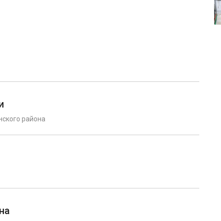
и
нского района
на