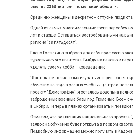
смогли 2363 жителя Тюменской области.
Среди них женщины в декретном отпуске, люди ста
Одной из самых многочисленных групп переобучающ
лет и старше. Оставаться востребованными на рын
региона "за пятьдесят".
Елена Гостюхина выбрала для себя профессию экск
туристического агентства. Выйдя на пенсию и пер
уделять своему хобби – краеведению.
"Я хотела не только сама изучать историю своего к
обучение на гида в разных учебных центрах, но то
проекту "Демография", я осталась довольна полнос
заброшенные военные базы под Тюменью. Всем оче
в Сибири. Теперь в планах организовать и поездки 
Отметим, что реализация национального проекта "
заявок на обучение будет открыта в первом кварта
Подробную информацию можно получить в Кадровом ц