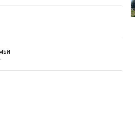
емьи
"