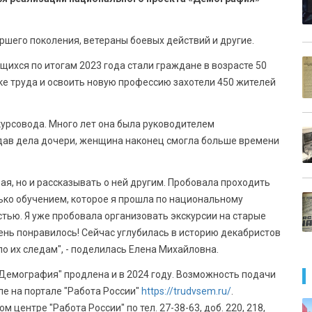
ршего поколения, ветераны боевых действий и другие.
ихся по итогам 2023 года стали граждане в возрасте 50
ке труда и освоить новую профессию захотели 450 жителей
урсовода. Много лет она была руководителем
едав дела дочери, женщина наконец смогла больше времени
рая, но и рассказывать о ней другим. Пробовала проходить
лько обучением, которое я прошла по национальному
тью. Я уже пробовала организовать экскурсии на старые
нь понравилось! Сейчас углубилась в историю декабристов
по их следам", - поделилась Елена Михайловна.
Демография" продлена и в 2024 году. Возможность подачи
ле на портале "Работа России"
https://trudvsem.ru/
.
ентре "Работа России" по тел. 27-38-63, доб. 220, 218,