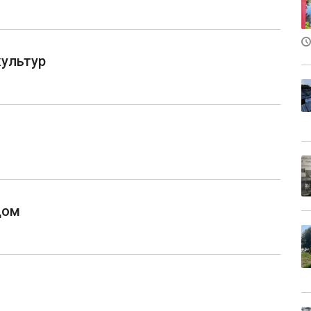
культур
дом