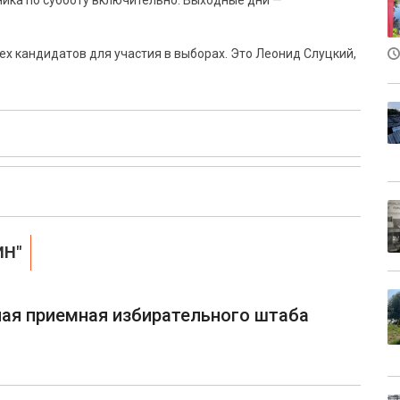
рника по субботу включительно. Выходные дни —
х кандидатов для участия в выборах. Это Леонид Слуцкий,
ИН"
ная приемная избирательного штаба