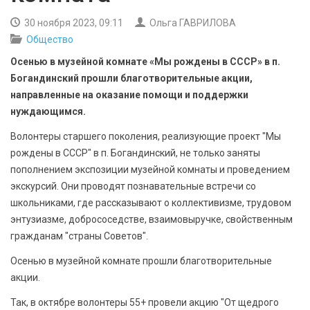
БЕЗОПАСНОСТЬ
30 ноября 2023, 09:11
Ольга ГАВРИЛОВА
Общество
СПОРТ
Осенью в музейной комнате «Мы рождены в СССР» в п.
АРХИВ PDF
Богандинский прошли благотворительные акции,
направленные на оказание помощи и поддержки
нуждающимся.
Волонтеры старшего поколения, реализующие проект "Мы
рождены в СССР" в п. Богандинский, не только заняты
пополнением экспозиции музейной комнаты и проведением
экскурсий. Они проводят познавательные встречи со
школьниками, где рассказывают о коллективизме, трудовом
энтузиазме, добрососедстве, взаимовыручке, свойственным
гражданам "страны Советов".
Осенью в музейной комнате прошли благотворительные
акции.
Так, в октябре волонтеры 55+ провели акцию "От щедрого