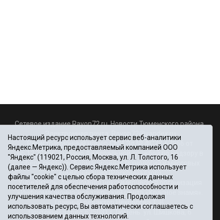
Сетевое издание Rayon72.ru. Новости Тюменского района.
Электронная почта:
Rayon72@yandex.ru
Настоящий ресурс использует сервис веб-аналитики
Регистрационный номер СМИ Эл № ФС77-67956 от
Яндекс.Метрика, предоставляемый компанией ООО
06.12.2016г., выдано Федеральной службой по надзору в
"Яндекс" (119021, Россия, Москва, ул. Л. Толстого, 16
сфере связи, информационных технологий и массовых
(далее — Яндекс)). Сервис Яндекс.Метрика использует
коммуникаций (Роскомнадзор)
файлы "cookie" с целью сбора технических данных
Учредитель: Автономная некоммерческая организация
посетителей для обеспечения работоспособности и
«Информационно-издательский центр «Красное знамя».
улучшения качества обслуживания. Продолжая
Главный редактор Некрасова Т. В.
использовать ресурс, Вы автоматически соглашаетесь с
Почтовый адрес: 625031 г.Тюмень. ул. Шишкова, 6
использованием данных технологий.