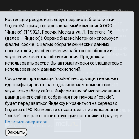
Сетевое издание Rayon72.ru. Новости Тюменского района.
Электронная почта:
Rayon72@yandex.ru
Настоящий ресурс использует сервис веб-аналитики
Регистрационный номер СМИ Эл № ФС77-67956 от
Яндекс.Метрика, предоставляемый компанией ООО
06.12.2016г., выдано Федеральной службой по надзору в
"Яндекс" (119021, Россия, Москва, ул. Л. Толстого, 16
сфере связи, информационных технологий и массовых
(далее — Яндекс)). Сервис Яндекс.Метрика использует
коммуникаций (Роскомнадзор)
файлы "cookie" с целью сбора технических данных
Учредитель: Автономная некоммерческая организация
посетителей для обеспечения работоспособности и
«Информационно-издательский центр «Красное знамя».
улучшения качества обслуживания. Продолжая
Главный редактор Некрасова Т. В.
использовать ресурс, Вы автоматически соглашаетесь с
Почтовый адрес: 625031 г.Тюмень. ул. Шишкова, 6
использованием данных технологий.
Электронная почта объединенной редакции:
Собранная при помощи "cookie" информация не может
krasnoeznam@rambler.ru
идентифицировать вас, однако может помочь нам
Телефоны 8 (3452) 34-80-60, 69-56-73, 69-56-47
улучшить работу сайта. Информация об использовании
Политика оператора
вами данного сайта, собранная при помощи "cookie",
Информация об учреждении
будет передаваться Яндексу и храниться на серверах
Публичная оферта
Яндекса в РФ. Вы можете отказаться от использования
При использовании материалов ссылка на сайт обязательна.
"cookie", выбрав соответствующие настройки в браузере.
12+
Политика оператора
Закрыть