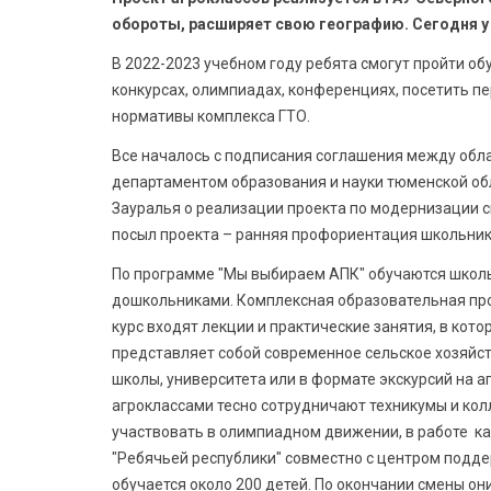
обороты, расширяет свою географию. Сегодня у
В 2022-2023 учебном году ребята смогут пройти об
конкурсах, олимпиадах, конференциях, посетить п
нормативы комплекса ГТО.
Все началось с подписания соглашения между об
департаментом образования и науки тюменской об
Зауралья о реализации проекта по модернизации 
посыл проекта – ранняя профориентация школьник
По программе "Мы выбираем АПК" обучаются школьн
дошкольниками. Комплексная образовательная про
курс входят лекции и практические занятия, в кот
представляет собой современное сельское хозяйст
школы, университета или в формате экскурсий на 
агроклассами тесно сотрудничают техникумы и ко
участвовать в олимпиадном движении, в работе ка
"Ребячьей республики" совместно с центром подде
обучается около 200 детей. По окончании смены он