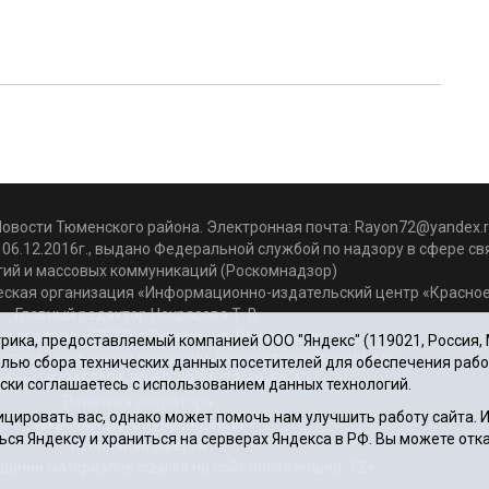
Новости Тюменского района. Электронная почта:
Rayon72@yandex.r
06.12.2016г., выдано Федеральной службой по надзору в сфере с
гий и массовых коммуникаций (Роскомнадзор)
ская организация «Информационно-издательский центр «Красное
Главный редактор Некрасова Т. В.
вый адрес: 625031 г.Тюмень. ул. Шишкова, 6
ика, предоставляемый компанией ООО "Яндекс" (119021, Россия, Мо
чта объединенной редакции: krasnoeznam@rambler.ru
целью сбора технических данных посетителей для обеспечения раб
фоны 8 (3452) 34-80-60, 69-56-73, 69-56-47
ски соглашаетесь с использованием данных технологий.
Политика оператора
цировать вас, однако может помочь нам улучшить работу сайта.
Информация об учреждении
ься Яндексу и храниться на серверах Яндекса в РФ. Вы можете отка
Публичная оферта
вании материалов ссылка на сайт обязательна. 12+