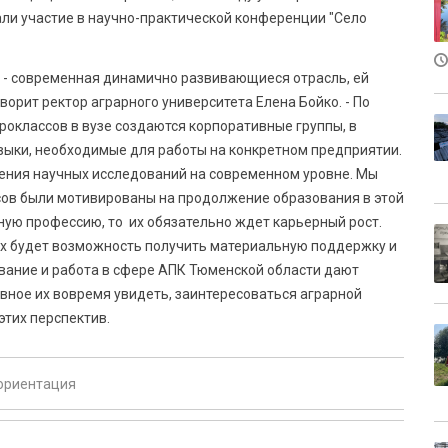
али участие в научно-практической конференции "Село
 - современная динамично развивающиеся отрасль, ей
орит ректор аграрного университета Елена Бойко. - По
оклассов в вузе создаются корпоративные группы, в
ыки, необходимые для работы на конкретном предприятии.
дения научных исследований на современном уровне. Мы
сов были мотивированы на продолжение образования в этой
ную профессию, то их обязательно ждет карьерный рост.
 них будет возможность получить материальную поддержку и
вание и работа в сфере АПК Тюменской области дают
авное их вовремя увидеть, заинтересоваться аграрной
этих перспектив.
ориентация