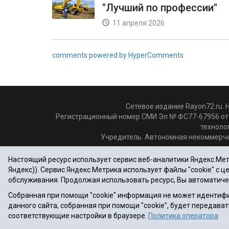
"Лучший по профессии"
11 апреля 2026
comments powered by HyperComments
Сетевое издание Rayon72.ru. 
Регистрационный номер СМИ Эл № ФС77-67956 от 
техноло
Учредитель: Автономная некоммерче
Почто
Настоящий ресурс использует сервис веб-аналитики Яндекс.Метр
Электронная по
Яндекс)). Сервис Яндекс.Метрика использует файлы "cookie" с 
Теле
обслуживания. Продолжая использовать ресурс, Вы автоматиче
Собранная при помощи "cookie" информация не может идентифи
данного сайта, собранная при помощи "cookie", будет передават
соответствующие настройки в браузере.
Политика оператора
При использо