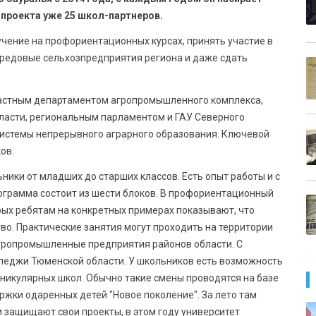
 проекта уже 25 школ-партнеров.
учение на профориентационных курсах, принять участие в
ередовые сельхозпредприятия региона и даже сдать
ластным департаментом агропромышленного комплекса,
ласти, региональным парламентом и ГАУ Северного
системы непрерывного аграрного образования. Ключевой
ов.
ики от младших до старших классов. Есть опыт работы и с
грамма состоит из шести блоков. В профориентационный
орых ребятам на конкретных примерах показывают, что
во. Практические занятия могут проходить на территории
агропромышленные предприятия районов области. С
лледжи Тюменской области. У школьников есть возможность
никулярных школ. Обычно такие смены проводятся на базе
ржки одаренных детей "Новое поколение". За лето там
и защищают свои проекты, в этом году университет