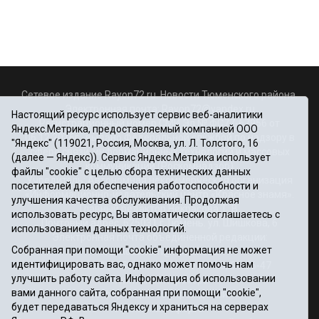
Сетевое издание Rayon72.ru. Новости Тюменского района.
Электронная почта:
Rayon72@yandex.ru
Настоящий ресурс использует сервис веб-аналитики
Регистрационный номер СМИ Эл № ФС77-67956 от
Яндекс.Метрика, предоставляемый компанией ООО
06.12.2016г., выдано Федеральной службой по надзору в
"Яндекс" (119021, Россия, Москва, ул. Л. Толстого, 16
сфере связи, информационных технологий и массовых
(далее — Яндекс)). Сервис Яндекс.Метрика использует
коммуникаций (Роскомнадзор)
файлы "cookie" с целью сбора технических данных
Учредитель: Автономная некоммерческая организация
посетителей для обеспечения работоспособности и
«Информационно-издательский центр «Красное знамя».
улучшения качества обслуживания. Продолжая
Главный редактор Некрасова Т. В.
использовать ресурс, Вы автоматически соглашаетесь с
Почтовый адрес: 625031 г.Тюмень. ул. Шишкова, 6
использованием данных технологий.
Электронная почта объединенной редакции:
Собранная при помощи "cookie" информация не может
krasnoeznam@rambler.ru
идентифицировать вас, однако может помочь нам
Телефоны 8 (3452) 34-80-60, 69-56-73, 69-56-47
улучшить работу сайта. Информация об использовании
Политика оператора
вами данного сайта, собранная при помощи "cookie",
Информация об учреждении
будет передаваться Яндексу и храниться на серверах
Публичная оферта