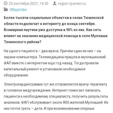
БЕЗОПАСНОСТЬ
22 сентября 2021, 14:30
region-tyumen.ru
Общество
СПОРТ
Более тысячи социальных объектов в селах Тюменской
области подключат к интернету до конца сентября.
АРХИВ PDF
Всемирная паутина уже доступна в 90% из них. Как сеть
влияет на оказание медицинской помощи в селе Муллаши
Тюменского района?
На одного пациента – два врача. Причём один из них – на
экране компьютера. Телемедицина пришла в муллашинский
ФАП вместе с интернетом еще год назад. Тогда провели
капитальный ремонт и установили необходимое
оборудование.
Электрокардиограмма тут же отправляется врачу-терапевту
в головное медучреждение. Интернет помогает записать
пациента к необходимому специалисту, получить результаты
анализов. ФАП обслуживает около 800 жителей Муллашей. Из
них почти треть – дети. И при возникновении спорных