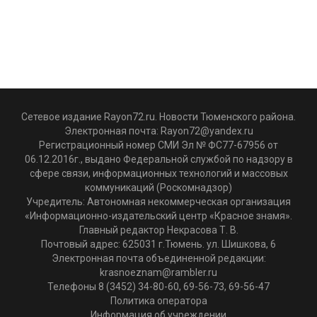
Сетевое издание Rayon72.ru. Новости Тюменского района.
Электронная почта:
Rayon72@yandex.ru
Регистрационный номер СМИ Эл № ФС77-67956 от
06.12.2016г., выдано Федеральной службой по надзору в
сфере связи, информационных технологий и массовых
коммуникаций (Роскомнадзор)
Учредитель: Автономная некоммерческая организация
«Информационно-издательский центр «Красное знамя».
Главный редактор Некрасова Т. В.
Почтовый адрес: 625031 г.Тюмень. ул. Шишкова, 6
Электронная почта объединенной редакции:
krasnoeznam@rambler.ru
Телефоны 8 (3452) 34-80-60, 69-56-73, 69-56-47
Политика оператора
Информация об учреждении