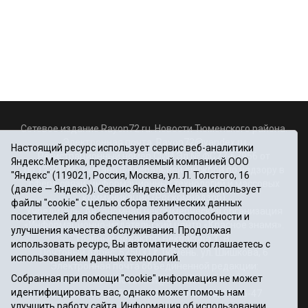
Сетевое издание Rayon72.ru. Новости Тюменского района.
Электронная почта:
Rayon72@yandex.ru
Настоящий ресурс использует сервис веб-аналитики
Регистрационный номер СМИ Эл № ФС77-67956 от
Яндекс.Метрика, предоставляемый компанией ООО
06.12.2016г., выдано Федеральной службой по надзору в
"Яндекс" (119021, Россия, Москва, ул. Л. Толстого, 16
сфере связи, информационных технологий и массовых
(далее — Яндекс)). Сервис Яндекс.Метрика использует
коммуникаций (Роскомнадзор)
файлы "cookie" с целью сбора технических данных
Учредитель: Автономная некоммерческая организация
посетителей для обеспечения работоспособности и
«Информационно-издательский центр «Красное знамя».
улучшения качества обслуживания. Продолжая
Главный редактор Некрасова Т. В.
использовать ресурс, Вы автоматически соглашаетесь с
Почтовый адрес: 625031 г.Тюмень. ул. Шишкова, 6
использованием данных технологий.
Электронная почта объединенной редакции:
Собранная при помощи "cookie" информация не может
krasnoeznam@rambler.ru
идентифицировать вас, однако может помочь нам
Телефоны 8 (3452) 34-80-60, 69-56-73, 69-56-47
улучшить работу сайта. Информация об использовании
Политика оператора