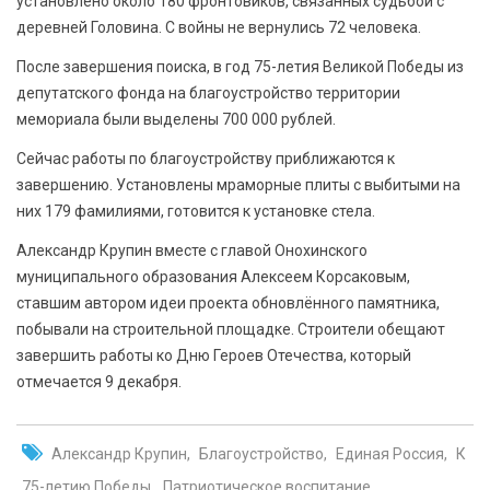
установлено около 180 фронтовиков, связанных судьбой с
деревней Головина. С войны не вернулись 72 человека.
После завершения поиска, в год 75-летия Великой Победы из
депутатского фонда на благоустройство территории
мемориала были выделены 700 000 рублей.
Сейчас работы по благоустройству приближаются к
завершению. Установлены мраморные плиты с выбитыми на
них 179 фамилиями, готовится к установке стела.
Александр Крупин вместе с главой Онохинского
муниципального образования Алексеем Корсаковым,
ставшим автором идеи проекта обновлённого памятника,
побывали на строительной площадке. Строители обещают
завершить работы ко Дню Героев Отечества, который
отмечается 9 декабря.
Александр Крупин
Благоустройство
Единая Россия
К
75-летию Победы
Патриотическое воспитание