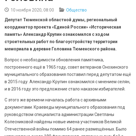
БЕЗОПАСНОСТЬ
10 ноября 2020, 08:00
Общество
СПОРТ
Депутат Тюменской областной думы, региональный
координатор проекта «Единой России» «Историческая
АРХИВ PDF
память» Александр Крупин ознакомился с ходом
строительных работ по благоустройству территории
мемориала в деревне Головина Тюменского района.
Вопрос о необходимости обновления памятника,
построенного ещё в 1965 году, совет ветеранов Онохинского
муниципального образования поставил перед депутатом ещё
в 2015 году. Александр Крупин ознакомился с мнением селян,
и в 2016 году это предложение стало наказом избирателей.
С этого же времени началась работа с архивными
документами. Краеведы муниципального образования под
руководством специалиста администрации Светланы
Колесниковой найдены новые имена участников Великой
Отечественной войны помимо 64 ранее размещённых. Было