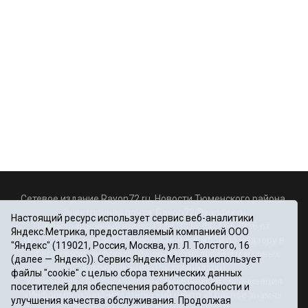
Сетевое издание Rayon72.ru. Новости Тюменского района.
Электронная почта:
Rayon72@yandex.ru
Настоящий ресурс использует сервис веб-аналитики
Регистрационный номер СМИ Эл № ФС77-67956 от
Яндекс.Метрика, предоставляемый компанией ООО
06.12.2016г., выдано Федеральной службой по надзору в
"Яндекс" (119021, Россия, Москва, ул. Л. Толстого, 16
сфере связи, информационных технологий и массовых
(далее — Яндекс)). Сервис Яндекс.Метрика использует
коммуникаций (Роскомнадзор)
файлы "cookie" с целью сбора технических данных
Учредитель: Автономная некоммерческая организация
посетителей для обеспечения работоспособности и
«Информационно-издательский центр «Красное знамя».
улучшения качества обслуживания. Продолжая