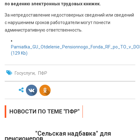
БЕЗОПАСНОСТЬ
по ведению электронных трудовых книжек.
За непредоставление недостоверных сведений или сведений
СПОРТ
с нарушением сроков работодатели могут понести
административную ответственность.
АРХИВ PDF
Pamiatka_GU_Otdelenie_Pensionnogo_Fonda_RF_po_TO_v_DO
(129 Kb)
Госуслуги
ПФР
НОВОСТИ ПО ТЕМЕ "ПФР"
"Сельская надбавка" для
пенсионеров