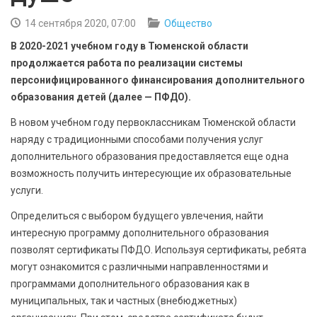
БЕЗОПАСНОСТЬ
14 сентября 2020, 07:00
Общество
СПОРТ
В 2020-2021 учебном году в Тюменской области
продолжается работа по реализации системы
АРХИВ PDF
персонифицированного финансирования дополнительного
образования детей (далее — ПФДО).
В новом учебном году первоклассникам Тюменской области
наряду с традиционными способами получения услуг
дополнительного образования предоставляется еще одна
возможность получить интересующие их образовательные
услуги.
Определиться с выбором будущего увлечения, найти
интересную программу дополнительного образования
позволят сертификаты ПФДО. Используя сертификаты, ребята
могут ознакомится с различными направленностями и
программами дополнительного образования как в
муниципальных, так и частных (внебюджетных)