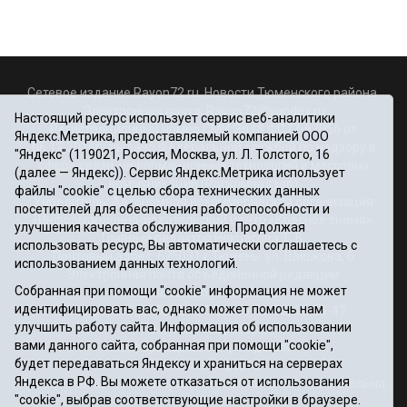
Сетевое издание Rayon72.ru. Новости Тюменского района.
Электронная почта:
Rayon72@yandex.ru
Настоящий ресурс использует сервис веб-аналитики
Регистрационный номер СМИ Эл № ФС77-67956 от
Яндекс.Метрика, предоставляемый компанией ООО
06.12.2016г., выдано Федеральной службой по надзору в
"Яндекс" (119021, Россия, Москва, ул. Л. Толстого, 16
сфере связи, информационных технологий и массовых
(далее — Яндекс)). Сервис Яндекс.Метрика использует
коммуникаций (Роскомнадзор)
файлы "cookie" с целью сбора технических данных
Учредитель: Автономная некоммерческая организация
посетителей для обеспечения работоспособности и
«Информационно-издательский центр «Красное знамя».
улучшения качества обслуживания. Продолжая
Главный редактор Некрасова Т. В.
использовать ресурс, Вы автоматически соглашаетесь с
Почтовый адрес: 625031 г.Тюмень. ул. Шишкова, 6
использованием данных технологий.
Электронная почта объединенной редакции:
Собранная при помощи "cookie" информация не может
krasnoeznam@rambler.ru
идентифицировать вас, однако может помочь нам
Телефоны 8 (3452) 34-80-60, 69-56-73, 69-56-47
улучшить работу сайта. Информация об использовании
Политика оператора
вами данного сайта, собранная при помощи "cookie",
Информация об учреждении
будет передаваться Яндексу и храниться на серверах
Публичная оферта
Яндекса в РФ. Вы можете отказаться от использования
При использовании материалов ссылка на сайт обязательна.
"cookie", выбрав соответствующие настройки в браузере.
12+