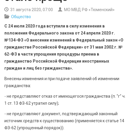
БЕЗОПАСНОСТЬ
31 августа 2020, 07:00
МО МВД РФ «Тюменский»
Общество
СПОРТ
С 24 июля 2020 года вступили в силу изменения в
АРХИВ PDF
положения Федерального закона от 24 апреля 2020 г.
№134-ФЗ «О внесении изменений в Федеральный закон «О
гражданстве Российской Федерации» от 31 мая 2002 г. №
62-ФЗ в части упрощения процедуры приема в
гражданство Российской Федерации иностранных
граждан и лиц без гражданства».
Внесены изменения и при подаче заявлений об изменении
гражданства:
- не представляют отказ от имеющегося гражданства (п. "г" ч.
1 ст. 13 ФЗ-62 утратил силу);
- не представляют документ, подтверждающий законный
источник средств к существованию (применяется к статье 14
ФЗ-62 (упрощенный порядок)).