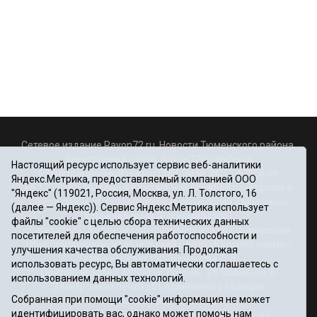
Сетевое издание Rayon72.ru. Новости Тюменского района.
Электронная почта:
Rayon72@yandex.ru
Настоящий ресурс использует сервис веб-аналитики
Регистрационный номер СМИ Эл № ФС77-67956 от
Яндекс.Метрика, предоставляемый компанией ООО
06.12.2016г., выдано Федеральной службой по надзору в
"Яндекс" (119021, Россия, Москва, ул. Л. Толстого, 16
сфере связи, информационных технологий и массовых
(далее — Яндекс)). Сервис Яндекс.Метрика использует
коммуникаций (Роскомнадзор)
файлы "cookie" с целью сбора технических данных
Учредитель: Автономная некоммерческая организация
посетителей для обеспечения работоспособности и
«Информационно-издательский центр «Красное знамя».
улучшения качества обслуживания. Продолжая
Главный редактор Некрасова Т. В.
использовать ресурс, Вы автоматически соглашаетесь с
Почтовый адрес: 625031 г.Тюмень. ул. Шишкова, 6
использованием данных технологий.
Электронная почта объединенной редакции:
Собранная при помощи "cookie" информация не может
krasnoeznam@rambler.ru
идентифицировать вас, однако может помочь нам
Телефоны 8 (3452) 34-80-60, 69-56-73, 69-56-47