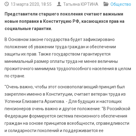
БЕЗОПАСНОСТЬ
13 марта 2020, 18:55
Татьяна ЮРТИНА
Общество
Представители старшего поколения считают важными
СПОРТ
новые поправки в Конституцию РФ, касающихся прав на
социальные гарантии.
АРХИВ PDF
В Основном законе государства будет зафиксировано
положение об уважении труда граждан и обеспечении
защиты их прав. Также государством гарантируется
минимальный размер оплаты труда не менее величины
прожиточного минимума трудоспособного населения в целом
по стране.
"Очень важно, чтобы этот основополагающий принцип был
закреплен именно в Конституции, считает ветеран труда из
Успенки Елизавета Архипова. - Для будущих и настоящих
пенсионеров очень важно и другое положение: "В Российской
Федерации формируется система пенсионного обеспечения
граждан на основе принципов всеобщности, справедливости
и солидарности поколений и поддерживается ее