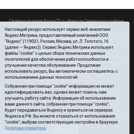
Сетевое издание Rayon72.ru. Новости Тюменского района.
Электронная почта:
Rayon72@yandex.ru
Настоящий ресурс использует сервис веб-аналитики
Регистрационный номер СМИ Эл № ФС77-67956 от
Яндекс.Метрика, предоставляемый компанией ООО
06.12.2016г., выдано Федеральной службой по надзору в
"Яндекс" (119021, Россия, Москва, ул. Л. Толстого, 16
сфере связи, информационных технологий и массовых
(далее — Яндекс)). Сервис Яндекс.Метрика использует
коммуникаций (Роскомнадзор)
файлы "cookie" с целью сбора технических данных
Учредитель: Автономная некоммерческая организация
посетителей для обеспечения работоспособности и
«Информационно-издательский центр «Красное знамя».
улучшения качества обслуживания. Продолжая
Главный редактор Некрасова Т. В.
использовать ресурс, Вы автоматически соглашаетесь с
Почтовый адрес: 625031 г.Тюмень. ул. Шишкова, 6
использованием данных технологий.
Электронная почта объединенной редакции:
Собранная при помощи "cookie" информация не может
krasnoeznam@rambler.ru
идентифицировать вас, однако может помочь нам
Телефоны 8 (3452) 34-80-60, 69-56-73, 69-56-47
улучшить работу сайта. Информация об использовании
Политика оператора
вами данного сайта, собранная при помощи "cookie",
Информация об учреждении
будет передаваться Яндексу и храниться на серверах
Публичная оферта
Яндекса в РФ. Вы можете отказаться от использования
При использовании материалов ссылка на сайт обязательна.
"cookie", выбрав соответствующие настройки в браузере.
12+
Политика оператора