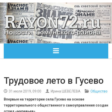
ГЛАВНАЯ
ОБЩЕСТВО
Трудовое лето в Гусево
ЭКОНОМИКА
31 июля 2019, 09:00
Ирина ШЕВЕЛЕВА
Общество
Впервые на территории села Гусево на основе
КУЛЬТУРА
территориального общественного самоуправления создан
отряд «муравьев».