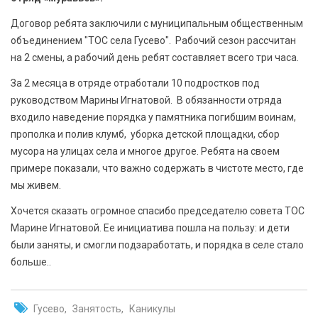
БЕЗОПАСНОСТЬ
Договор ребята заключили с муниципальным общественным
объединением "ТОС села Гусево". Рабочий сезон рассчитан
СПОРТ
на 2 смены, а рабочий день ребят составляет всего три часа.
АРХИВ PDF
За 2 месяца в отряде отработали 10 подростков под
руководством Марины Игнатовой. В обязанности отряда
входило наведение порядка у памятника погибшим воинам,
прополка и полив клумб, уборка детской площадки, сбор
мусора на улицах села и многое другое. Ребята на своем
примере показали, что важно содержать в чистоте место, где
мы живем.
Хочется сказать огромное спасибо председателю совета ТОС
Марине Игнатовой. Ее инициатива пошла на пользу: и дети
были заняты, и смогли подзаработать, и порядка в селе стало
больше..
Гусево
Занятость
Каникулы