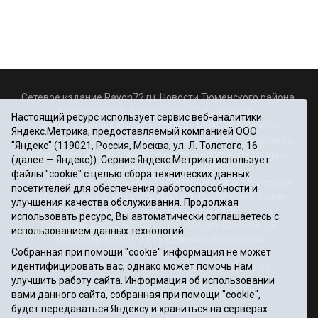
Сетевое издание Rayon72.ru. Новости Тюменского района.
Электронная почта:
Rayon72@yandex.ru
Настоящий ресурс использует сервис веб-аналитики
Регистрационный номер СМИ Эл № ФС77-67956 от
Яндекс.Метрика, предоставляемый компанией ООО
06.12.2016г., выдано Федеральной службой по надзору в
"Яндекс" (119021, Россия, Москва, ул. Л. Толстого, 16
сфере связи, информационных технологий и массовых
(далее — Яндекс)). Сервис Яндекс.Метрика использует
коммуникаций (Роскомнадзор)
файлы "cookie" с целью сбора технических данных
Учредитель: Автономная некоммерческая организация
посетителей для обеспечения работоспособности и
«Информационно-издательский центр «Красное знамя».
улучшения качества обслуживания. Продолжая
Главный редактор Некрасова Т. В.
использовать ресурс, Вы автоматически соглашаетесь с
Почтовый адрес: 625031 г.Тюмень. ул. Шишкова, 6
использованием данных технологий.
Электронная почта объединенной редакции:
Собранная при помощи "cookie" информация не может
krasnoeznam@rambler.ru
идентифицировать вас, однако может помочь нам
Телефоны 8 (3452) 34-80-60, 69-56-73, 69-56-47
улучшить работу сайта. Информация об использовании
Политика оператора
вами данного сайта, собранная при помощи "cookie",
Информация об учреждении
будет передаваться Яндексу и храниться на серверах
Публичная оферта