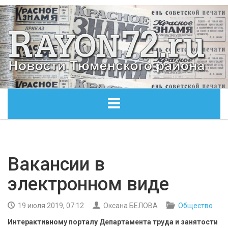
ГЛАВНАЯ
ОБЩЕСТВО
Вакансии в
электронном виде
ЭКОНОМИКА
19 июля 2019, 07:12
Оксана БЕЛОВА
Общество
КУЛЬТУРА
Интерактивному порталу Департамента труда и занятости