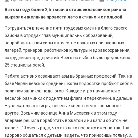
БЕЗОПАСНОСТЬ
В этом году более 2,5 тысячи старшеклассников района
выразили желание провести лето активно и с пользой.
СПОРТ
Потрудиться в течение пяти трудовых смен на благо своего
АРХИВ PDF
района в отрядах глав муниципальных образований,
попробовать свои силы в качестве вожатых пришкольных
лагерей, тренеров, работников культуры и здравоохранения,
сотрудников предприятий. Всего на выбор было предложено
25 специальностей.
Ребята активно осваивают азы выбранных профессий. Так, на
базе Червишевской средней школы подростки пробуют себя в
роли помощников педагогов. Каждое утро начинается с
веселой разминки с поднятием флага и переклички, а дальше
– увлекательные игры, веселые квесты и многое-многое
другое. Восьмиклассница Анна Мысовских в этом году
впервые решила поработать вожатой и ни капли об этом не
жалеет: "Я очень рада, что это лето провожу именно так. Так
здорово общаться с детьми, видеть, что приносишь пользу, и,