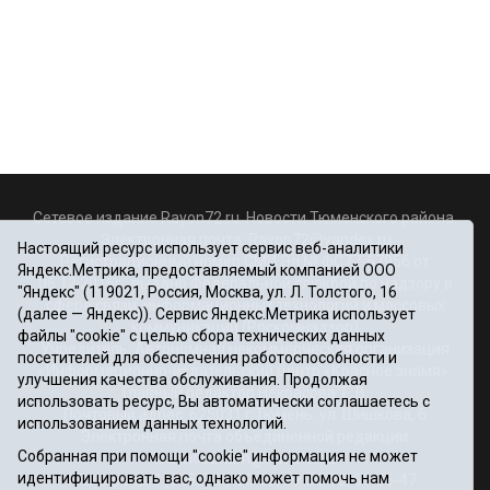
Сетевое издание Rayon72.ru. Новости Тюменского района.
Электронная почта:
Rayon72@yandex.ru
Настоящий ресурс использует сервис веб-аналитики
Регистрационный номер СМИ Эл № ФС77-67956 от
Яндекс.Метрика, предоставляемый компанией ООО
06.12.2016г., выдано Федеральной службой по надзору в
"Яндекс" (119021, Россия, Москва, ул. Л. Толстого, 16
сфере связи, информационных технологий и массовых
(далее — Яндекс)). Сервис Яндекс.Метрика использует
коммуникаций (Роскомнадзор)
файлы "cookie" с целью сбора технических данных
Учредитель: Автономная некоммерческая организация
посетителей для обеспечения работоспособности и
«Информационно-издательский центр «Красное знамя».
улучшения качества обслуживания. Продолжая
Главный редактор Некрасова Т. В.
использовать ресурс, Вы автоматически соглашаетесь с
Почтовый адрес: 625031 г.Тюмень. ул. Шишкова, 6
использованием данных технологий.
Электронная почта объединенной редакции:
Собранная при помощи "cookie" информация не может
krasnoeznam@rambler.ru
идентифицировать вас, однако может помочь нам
Телефоны 8 (3452) 34-80-60, 69-56-73, 69-56-47