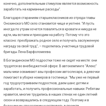
конечно, дополнительным стимулом является возможность
заработать на карманные расходы".
Благодаря стараниям старшеклассников из отряда главы
Онохинского МО село становится чище и уютнее. "И пусть
иногда по утрам хочется поваляться в кровати и никуда не
идти, мы встаем и приходим на работу. Потому что это
классно: преображать родное село и получать заслуженную
награду за свой труд", – поделилась участница трудовой
бригады Лена Варфоломеева.
В Богандинском МО подростки тоже не сидят на месте: они
трудятся во внебюджетной сфере. В автокемпинге "Алекс"
мальчики осваивают азы профессии автослесаря, а девочки
помогают в уборке номеров в гостинице. "Мы уже не первый
год трудоустраиваем подростков, даем шанс детям и
заработать, и получить профессиональные навыки. Ребятам
нравится, многие трудились в наших стенах не один летний
сезон и возвращались в следующем году. Поэтому и в
будущем мы продолжим участвовать в проекте