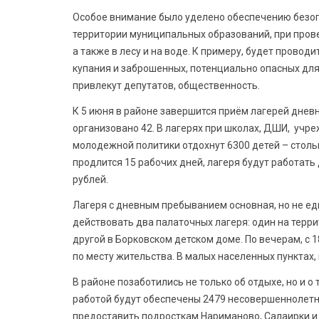
Особое внимание было уделено обеспечению безопас
территории муниципальных образований, при пров
а также в лесу и на воде. К примеру, будет прово
купания и заброшенных, потенциально опасных для 
привлекут депутатов, общественность.
К 5 июня в районе завершится приём лагерей дневн
организовано 42. В лагерях при школах, ДШИ, учр
молодежной политики отдохнут 6300 детей – стольк
продлится 15 рабочих дней, лагеря будут работать 
рублей.
Лагеря с дневным пребыванием основная, но не ед
действовать два палаточных лагеря: один на терри
другой в Борковском детском доме. По вечерам, с 
по месту жительства. В малых населенных пунктах, 
В районе позаботились не только об отдыхе, но и о
работой будут обеспечены 2479 несовершеннолетни
предоставить подросткам Нариманово, Салаирки и 