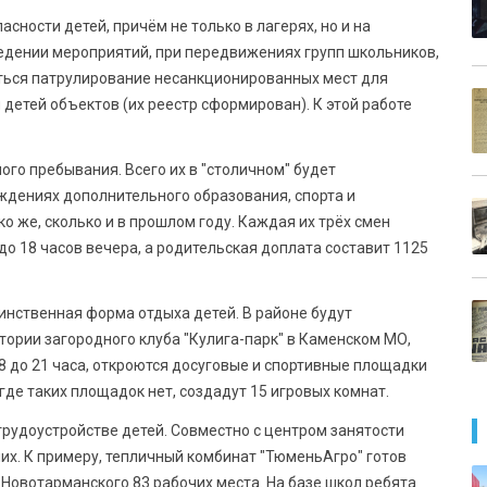
ности детей, причём не только в лагерях, но и на
едении мероприятий, при передвижениях групп школьников,
диться патрулирование несанкционированных мест для
детей объектов (их реестр сформирован). К этой работе
ого пребывания. Всего их в "столичном" будет
еждениях дополнительного образования, спорта и
о же, сколько и в прошлом году. Каждая их трёх смен
до 18 часов вечера, а родительская доплата составит 1125
инственная форма отдыха детей. В районе будут
тории загородного клуба "Кулига-парк" в Каменском МО,
18 до 21 часа, откроются досуговые и спортивные площадки
где таких площадок нет, создадут 15 игровых комнат.
 трудоустройстве детей. Совместно с центром занятости
х. К примеру, тепличный комбинат "ТюменьАгро" готов
Новотарманского 83 рабочих места. На базе школ ребята