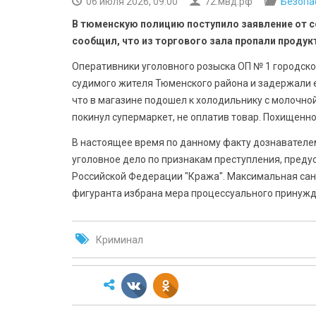
06 июля 2026, 09:00
72.мвд.рф
Безопа
В тюменскую полицию поступило заявление от с
сообщил, что из торгового зала пропали продук
Оперативники уголовного розыска ОП № 1 городск
судимого жителя Тюменского района и задержали е
что в магазине подошел к холодильнику с молочной
покинул супермаркет, не оплатив товар. Похищенн
В настоящее время по данному факту дознавателе
уголовное дело по признакам преступления, преду
Российской Федерации "Кража". Максимальная санк
фигуранта избрана мера процессуального принужде
Криминал