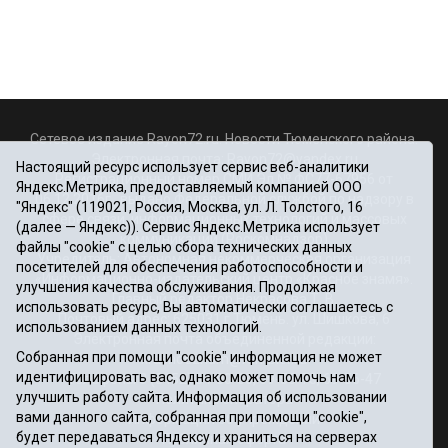
Сетевое издание Rayon72.ru. Новости Тюменского района.
Электронная почта:
Rayon72@yandex.ru
Настоящий ресурс использует сервис веб-аналитики
Регистрационный номер СМИ Эл № ФС77-67956 от
Яндекс.Метрика, предоставляемый компанией ООО
06.12.2016г., выдано Федеральной службой по надзору в
"Яндекс" (119021, Россия, Москва, ул. Л. Толстого, 16
сфере связи, информационных технологий и массовых
(далее — Яндекс)). Сервис Яндекс.Метрика использует
коммуникаций (Роскомнадзор)
файлы "cookie" с целью сбора технических данных
Учредитель: Автономная некоммерческая организация
посетителей для обеспечения работоспособности и
«Информационно-издательский центр «Красное знамя».
улучшения качества обслуживания. Продолжая
Главный редактор Некрасова Т. В.
использовать ресурс, Вы автоматически соглашаетесь с
Почтовый адрес: 625031 г.Тюмень. ул. Шишкова, 6
использованием данных технологий.
Электронная почта объединенной редакции:
Собранная при помощи "cookie" информация не может
krasnoeznam@rambler.ru
идентифицировать вас, однако может помочь нам
Телефоны 8 (3452) 34-80-60, 69-56-73, 69-56-47
улучшить работу сайта. Информация об использовании
Политика оператора
вами данного сайта, собранная при помощи "cookie",
Информация об учреждении
будет передаваться Яндексу и храниться на серверах
Публичная оферта