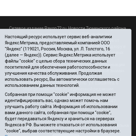
Сетевое издание Rayon72.ru. Новости Тюменского района.
Электронная почта:
Rayon72@yandex.ru
Настоящий ресурс использует сервис веб-аналитики
Регистрационный номер СМИ Эл № ФС77-67956 от
Яндекс.Метрика, предоставляемый компанией ООО
06.12.2016г., выдано Федеральной службой по надзору в
"Яндекс" (119021, Россия, Москва, ул. Л. Толстого, 16
сфере связи, информационных технологий и массовых
(далее — Яндекс)). Сервис Яндекс.Метрика использует
коммуникаций (Роскомнадзор)
файлы "cookie" с целью сбора технических данных
Учредитель: Автономная некоммерческая организация
посетителей для обеспечения работоспособности и
«Информационно-издательский центр «Красное знамя».
улучшения качества обслуживания. Продолжая
Главный редактор Некрасова Т. В.
использовать ресурс, Вы автоматически соглашаетесь с
Почтовый адрес: 625031 г.Тюмень. ул. Шишкова, 6
использованием данных технологий.
Электронная почта объединенной редакции:
Собранная при помощи "cookie" информация не может
krasnoeznam@rambler.ru
идентифицировать вас, однако может помочь нам
Телефоны 8 (3452) 34-80-60, 69-56-73, 69-56-47
улучшить работу сайта. Информация об использовании
Политика оператора
вами данного сайта, собранная при помощи "cookie",
Информация об учреждении
будет передаваться Яндексу и храниться на серверах
Публичная оферта
Яндекса в РФ. Вы можете отказаться от использования
При использовании материалов ссылка на сайт обязательна.
"cookie", выбрав соответствующие настройки в браузере.
12+