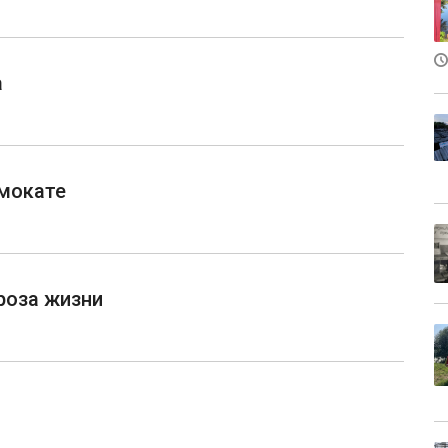
а
амокате
роза жизни