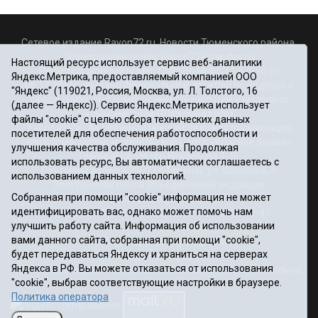
Сетевое издание Rayon72.ru. Новости Тюменского района.
Электронная почта:
Rayon72@yandex.ru
Настоящий ресурс использует сервис веб-аналитики
Регистрационный номер СМИ Эл № ФС77-67956 от
Яндекс.Метрика, предоставляемый компанией ООО
06.12.2016г., выдано Федеральной службой по надзору в
"Яндекс" (119021, Россия, Москва, ул. Л. Толстого, 16
сфере связи, информационных технологий и массовых
(далее — Яндекс)). Сервис Яндекс.Метрика использует
коммуникаций (Роскомнадзор)
файлы "cookie" с целью сбора технических данных
Учредитель: Автономная некоммерческая организация
посетителей для обеспечения работоспособности и
«Информационно-издательский центр «Красное знамя».
улучшения качества обслуживания. Продолжая
Главный редактор Некрасова Т. В.
использовать ресурс, Вы автоматически соглашаетесь с
Почтовый адрес: 625031 г.Тюмень. ул. Шишкова, 6
использованием данных технологий.
Электронная почта объединенной редакции:
Собранная при помощи "cookie" информация не может
krasnoeznam@rambler.ru
идентифицировать вас, однако может помочь нам
Телефоны 8 (3452) 34-80-60, 69-56-73, 69-56-47
улучшить работу сайта. Информация об использовании
Политика оператора
вами данного сайта, собранная при помощи "cookie",
Информация об учреждении
будет передаваться Яндексу и храниться на серверах
Публичная оферта
Яндекса в РФ. Вы можете отказаться от использования
При использовании материалов ссылка на сайт обязательна.
"cookie", выбрав соответствующие настройки в браузере.
12+
Политика оператора