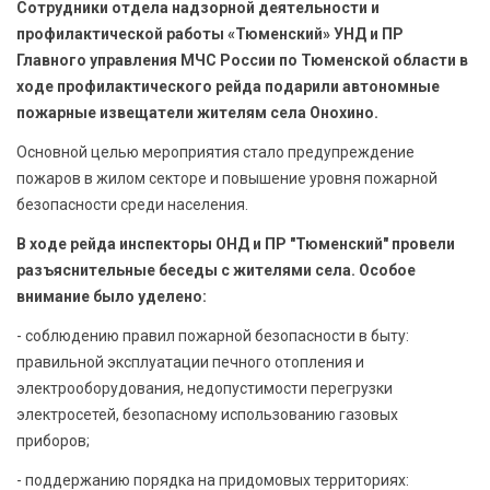
Сотрудники отдела надзорной деятельности и
БЕЗОПАСНОСТЬ
профилактической работы «Тюменский» УНД и ПР
Главного управления МЧС России по Тюменской области в
СПОРТ
ходе профилактического рейда подарили автономные
пожарные извещатели жителям села Онохино.
АРХИВ PDF
Основной целью мероприятия стало предупреждение
пожаров в жилом секторе и повышение уровня пожарной
безопасности среди населения.
В ходе рейда инспекторы ОНД и ПР "Тюменский" провели
разъяснительные беседы с жителями села. Особое
внимание было уделено:
- соблюдению правил пожарной безопасности в быту:
правильной эксплуатации печного отопления и
электрооборудования, недопустимости перегрузки
электросетей, безопасному использованию газовых
приборов;
- поддержанию порядка на придомовых территориях: