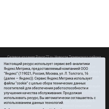
Сетевое издание Rayon72.ru. Новости Тюменского района.
Электронная почта:
Rayon72@yandex.ru
Настоящий ресурс использует сервис веб-аналитики
Регистрационный номер СМИ Эл № ФС77-67956 от
Яндекс.Метрика, предоставляемый компанией ООО
06.12.2016г., выдано Федеральной службой по надзору в
"Яндекс" (119021, Россия, Москва, ул. Л. Толстого, 16
сфере связи, информационных технологий и массовых
(далее — Яндекс)). Сервис Яндекс.Метрика использует
коммуникаций (Роскомнадзор)
файлы "cookie" с целью сбора технических данных
Учредитель: Автономная некоммерческая организация
посетителей для обеспечения работоспособности и
«Информационно-издательский центр «Красное знамя».
улучшения качества обслуживания. Продолжая
Главный редактор Некрасова Т. В.
использовать ресурс, Вы автоматически соглашаетесь с
Почтовый адрес: 625031 г.Тюмень. ул. Шишкова, 6
использованием данных технологий.
Электронная почта объединенной редакции: