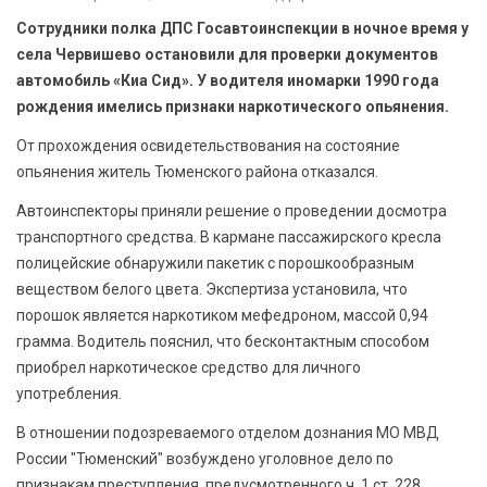
БЕЗОПАСНОСТЬ
Сотрудники полка ДПС Госавтоинспекции в ночное время у
села Червишево остановили для проверки документов
СПОРТ
автомобиль «Киа Сид». У водителя иномарки 1990 года
рождения имелись признаки наркотического опьянения.
АРХИВ PDF
От прохождения освидетельствования на состояние
опьянения житель Тюменского района отказался.
Автоинспекторы приняли решение о проведении досмотра
транспортного средства. В кармане пассажирского кресла
полицейские обнаружили пакетик с порошкообразным
веществом белого цвета. Экспертиза установила, что
порошок является наркотиком мефедроном, массой 0,94
грамма. Водитель пояснил, что бесконтактным способом
приобрел наркотическое средство для личного
употребления.
В отношении подозреваемого отделом дознания МО МВД
России "Тюменский" возбуждено уголовное дело по
признакам преступления, предусмотренного ч. 1 ст. 228