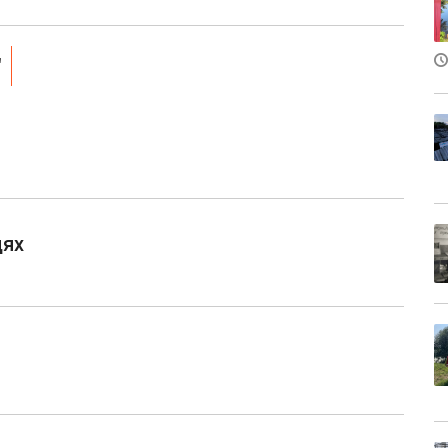
"
дях