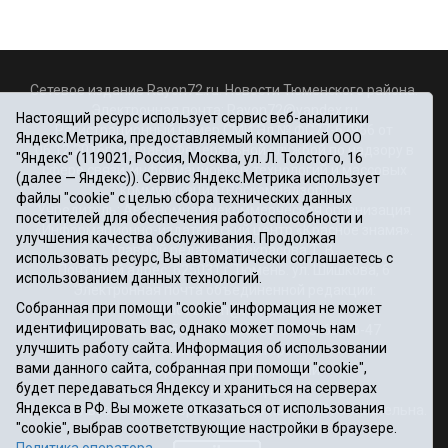
Сетевое издание Rayon72.ru. Новости Тюменского района.
Электронная почта:
Rayon72@yandex.ru
Настоящий ресурс использует сервис веб-аналитики
Регистрационный номер СМИ Эл № ФС77-67956 от
Яндекс.Метрика, предоставляемый компанией ООО
06.12.2016г., выдано Федеральной службой по надзору в
"Яндекс" (119021, Россия, Москва, ул. Л. Толстого, 16
сфере связи, информационных технологий и массовых
(далее — Яндекс)). Сервис Яндекс.Метрика использует
коммуникаций (Роскомнадзор)
файлы "cookie" с целью сбора технических данных
Учредитель: Автономная некоммерческая организация
посетителей для обеспечения работоспособности и
«Информационно-издательский центр «Красное знамя».
улучшения качества обслуживания. Продолжая
Главный редактор Некрасова Т. В.
использовать ресурс, Вы автоматически соглашаетесь с
Почтовый адрес: 625031 г.Тюмень. ул. Шишкова, 6
использованием данных технологий.
Электронная почта объединенной редакции:
Собранная при помощи "cookie" информация не может
krasnoeznam@rambler.ru
идентифицировать вас, однако может помочь нам
Телефоны 8 (3452) 34-80-60, 69-56-73, 69-56-47
улучшить работу сайта. Информация об использовании
Политика оператора
вами данного сайта, собранная при помощи "cookie",
Информация об учреждении
будет передаваться Яндексу и храниться на серверах
Публичная оферта
Яндекса в РФ. Вы можете отказаться от использования
При использовании материалов ссылка на сайт обязательна.
"cookie", выбрав соответствующие настройки в браузере.
12+