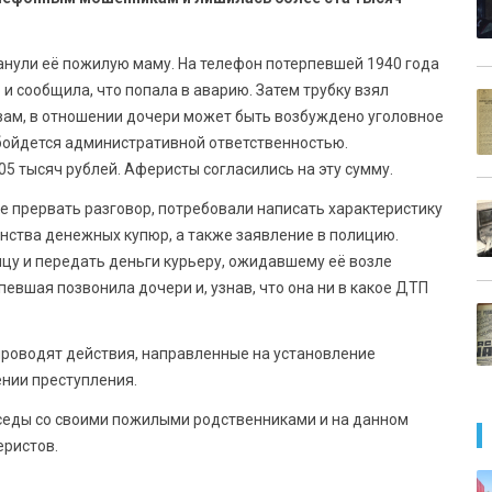
нули её пожилую маму. На телефон потерпевшей 1940 года
 сообщила, что попала в аварию. Затем трубку взял
вам, в отношении дочери может быть возбуждено уголовное
 обойдется административной ответственностью.
05 тысяч рублей. Аферисты согласились на эту сумму.
 прервать разговор, потребовали написать характеристику
инства денежных купюр, а также заявление в полицию.
цу и передать деньги курьеру, ожидавшему её возле
певшая позвонила дочери и, узнав, что она ни в какое ДТП
проводят действия, направленные на установление
нии преступления.
седы со своими пожилыми родственниками и на данном
еристов.