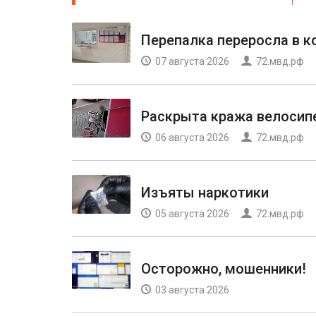
Перепалка переросла в 
07 августа 2026
72.мвд.рф
Раскрыта кража велосип
06 августа 2026
72.мвд.рф
Изъяты наркотики
05 августа 2026
72.мвд.рф
Осторожно, мошенники!
03 августа 2026