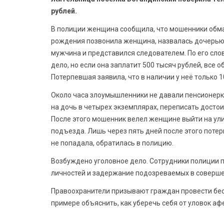
рублей.
В полиции женщина сообщила, что мошенники обма
рождения позвонила женщина, назвалась дочерью и
мужчина и представился следователем. По его сло
дело, но если она заплатит 500 тысяч рублей, все
Потерпевшая заявила, что в наличии у неё только 1
Около часа злоумышленники не давали пенсионерке
на дочь в четырех экземплярах, переписать досто
После этого мошенник велел женщине выйти на ули
подъезда. Лишь через пять дней после этого потер
не попадала, обратилась в полицию.
Возбуждено уголовное дело. Сотрудники полиции 
личностей и задержание подозреваемых в соверше
Правоохранители призывают граждан провести бе
примере объяснить, как уберечь себя от уловок аф