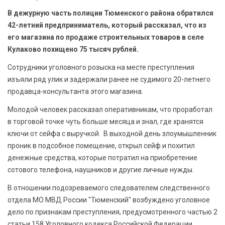
БЕЗОПАСНОСТЬ
В дежурную часть полиции Тюменского района обратился
42-летний предприниматель, который рассказал, что из
СПОРТ
его магазина по продаже строительных товаров в селе
Кулаково похищено 75 тысяч рублей.
АРХИВ PDF
Сотрудники уголовного розыска на месте преступления
изъяли ряд улик и задержали ранее не судимого 20-летнего
продавца-консультанта этого магазина.
Молодой человек рассказал оперативникам, что проработал
в торговой точке чуть больше месяца и знал, где хранятся
ключи от сейфа с выручкой. В выходной день злоумышленник
проник в подсобное помещение, открыл сейф и похитил
денежные средства, которые потратил на приобретение
сотового телефона, наушников и другие личные нужды.
В отношении подозреваемого следователем следственного
отдела МО МВД России "Тюменский" возбуждено уголовное
дело по признакам преступления, предусмотренного частью 2
статьи 158 Уголовного кодекса Российской Федерации