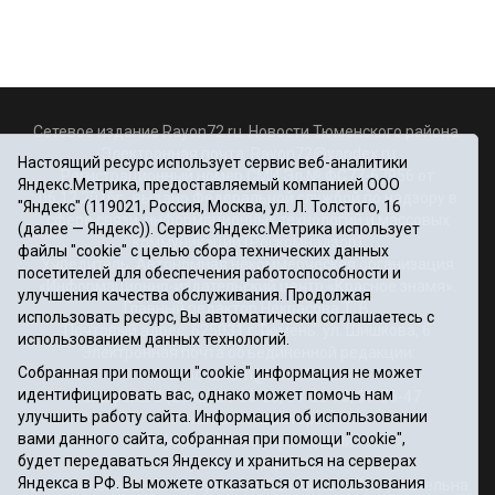
Сетевое издание Rayon72.ru. Новости Тюменского района.
Электронная почта:
Rayon72@yandex.ru
Настоящий ресурс использует сервис веб-аналитики
Регистрационный номер СМИ Эл № ФС77-67956 от
Яндекс.Метрика, предоставляемый компанией ООО
06.12.2016г., выдано Федеральной службой по надзору в
"Яндекс" (119021, Россия, Москва, ул. Л. Толстого, 16
сфере связи, информационных технологий и массовых
(далее — Яндекс)). Сервис Яндекс.Метрика использует
коммуникаций (Роскомнадзор)
файлы "cookie" с целью сбора технических данных
Учредитель: Автономная некоммерческая организация
посетителей для обеспечения работоспособности и
«Информационно-издательский центр «Красное знамя».
улучшения качества обслуживания. Продолжая
Главный редактор Некрасова Т. В.
использовать ресурс, Вы автоматически соглашаетесь с
Почтовый адрес: 625031 г.Тюмень. ул. Шишкова, 6
использованием данных технологий.
Электронная почта объединенной редакции:
Собранная при помощи "cookie" информация не может
krasnoeznam@rambler.ru
идентифицировать вас, однако может помочь нам
Телефоны 8 (3452) 34-80-60, 69-56-73, 69-56-47
улучшить работу сайта. Информация об использовании
Политика оператора
вами данного сайта, собранная при помощи "cookie",
Информация об учреждении
будет передаваться Яндексу и храниться на серверах
Публичная оферта
Яндекса в РФ. Вы можете отказаться от использования
При использовании материалов ссылка на сайт обязательна.