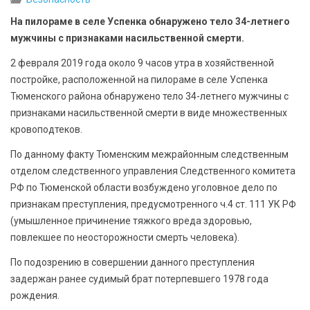
БЕЗОПАСНОСТЬ
На пилораме в селе Успенка обнаружено тело 34-летнего
мужчины с признаками насильственной смерти.
СПОРТ
2 февраля 2019 года около 9 часов утра в хозяйственной
АРХИВ PDF
постройке, расположенной на пилораме в селе Успенка
Тюменского района обнаружено тело 34-летнего мужчины с
признаками насильственной смерти в виде множественных
кровоподтеков.
По данному факту Тюменским межрайонным следственным
отделом следственного управления Следственного комитета
РФ по Тюменской области возбуждено уголовное дело по
признакам преступления, предусмотренного ч.4 ст. 111 УК РФ
(умышленное причинение тяжкого вреда здоровью,
повлекшее по неосторожности смерть человека).
По подозрению в совершении данного преступления
задержан ранее судимый брат потерпевшего 1978 года
рождения.