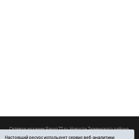
Сетевое издание Rayon72.ru. Новости Тюменского района.
Электронная почта:
Rayon72@yandex.ru
Настоящий ресурс использует сервис веб-аналитики