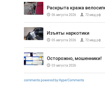
Раскрыта кража велосип
06 августа 2026
72.мвд.рф
Изъяты наркотики
05 августа 2026
72.мвд.рф
Осторожно, мошенники!
03 августа 2026
comments powered by HyperComments