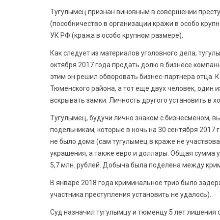
Тугулымец признан виновным в совершении преступле
(пособничество в организации кражи в особо крупном
УК РФ (кража в особо крупном размере).
Как следует из материалов уголовного дела, тугул
октября 2017 года продать долю в бизнесе компань
этим он решил обворовать бизнес-партнера отца. 
Тюменского района, а тот еще двух человек, один 
вскрывать замки. Личность другого установить в х
Тугулымец, будучи лично знаком с бизнесменом, вы
подельникам, которые в ночь на 30 сентября 2017 
не было дома (сам тугулымец в краже не участвова
украшения, а также евро и доллары. Общая сумма 
5,7 млн. рублей. Добыча была поделена между кри
В январе 2018 года криминальное трио было задер
участника преступления установить не удалось).
Суд назначил тугулымцу и тюменцу 5 лет лишения с