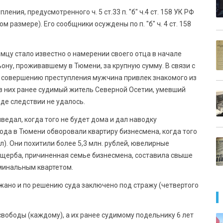
ния, предусмотренного ч. 5 ст.33 п. "б" ч.4 ст. 158 УК РФ
 размере). Его сообщники осуждены по п. "б" ч. 4 ст. 158
ымцу стало известно о намерении своего отца в начале
ону, проживавшему в Тюмени, за крупную сумму. В связи с
К совершению преступления мужчина привлек знакомого из
из них ранее судимый житель Северной Осетии, умевший
оде следствии не удалось.
ведал, когда того не будет дома и дал наводку
года в Тюмени обворовали квартиру бизнесмена, когда того
л). Они похитили более 5,3 млн. рублей, ювелирные
ущерба, причиненная семье бизнесмена, составила свыше
минальным квартетом.
жано и по решению суда заключено под стражу (четвертого
вободы (каждому), а их ранее судимому подельнику 6 лет