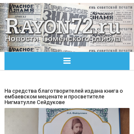
ГЛАВНАЯ
На средства благотворителей издана книга о
ОБЩЕСТВО
ембаевском меценате и просветителе
Нигматулле Сейдукове
ЭКОНОМИКА
КУЛЬТУРА