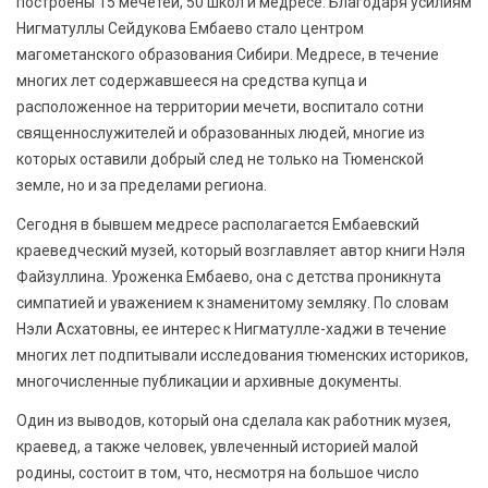
построены 15 мечетей, 50 школ и медресе. Благодаря усилиям
Нигматуллы Сейдукова Ембаево стало центром
магометанского образования Сибири. Медресе, в течение
многих лет содержавшееся на средства купца и
расположенное на территории мечети, воспитало сотни
священнослужителей и образованных людей, многие из
которых оставили добрый след не только на Тюменской
земле, но и за пределами региона.
Сегодня в бывшем медресе располагается Ембаевский
краеведческий музей, который возглавляет автор книги Нэля
Файзуллина. Уроженка Ембаево, она с детства проникнута
симпатией и уважением к знаменитому земляку. По словам
Нэли Асхатовны, ее интерес к Нигматулле-хаджи в течение
многих лет подпитывали исследования тюменских историков,
многочисленные публикации и архивные документы.
Один из выводов, который она сделала как работник музея,
краевед, а также человек, увлеченный историей малой
родины, состоит в том, что, несмотря на большое число