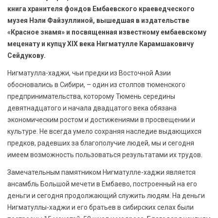
книга хранителя фондов Ембаевского краеведческого
музея Нэли Файзуллиной, вышедшая в издательстве
«Красное знамя» и посвященная известному ембаевскому
меценату и купцу XIX века Нигматулле Карамшаковичу
Сейдукову.
Нигматулла-хаджи, чьи предки из Восточной Азии
обосновались в Сибири, – один из столпов тюменского
предпринимательства, которому Тюмень середины
девятнадцатого и начала двадцатого века обязана
экономическим ростом и достижениями в просвещении и
культуре. Не всегда умело сохраняя наследие выдающихся
предков, радевших за благополучие людей, мы и сегодня
имеем возможность пользоваться результатами их трудов.
Замечательным памятником Нигматулле-хаджи является
ансамбль Большой мечети в Ембаево, построенный на его
деньги и сегодня продолжающий служить людям. На деньги
Нигматуллы-хаджи и его братьев в сибирских селах были