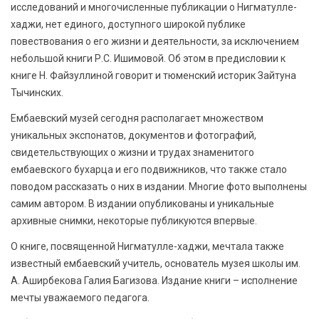
исследований и многочисленные публикации о Нигматулле-
хаджи, нет единого, доступного широкой публике
повествования о его жизни и деятельности, за исключением
небольшой книги Р.С. Ишимовой. Об этом в предисловии к
книге Н. Файзуллиной говорит и тюменский историк Зайтуна
Тычинских.
Ембаевский музей сегодня располагает множеством
уникальных экспонатов, документов и фотографий,
свидетельствующих о жизни и трудах знаменитого
ембаевского бухарца и его подвижников, что также стало
поводом рассказать о них в издании. Многие фото выполнены
самим автором. В издании опубликованы и уникальные
архивные снимки, некоторые публикуются впервые.
О книге, посвященной Нигматулле-хаджи, мечтала также
известный ембаевский учитель, основатель музея школы им.
А. Аширбекова Галия Багизова. Издание книги – исполнение
мечты уважаемого педагога.