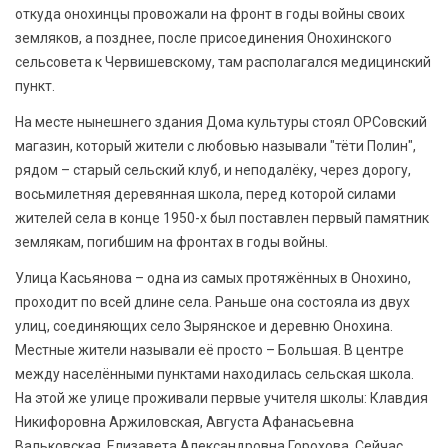
откуда онохинцы провожали на фронт в годы войны своих
земляков, а позднее, после присоединения Онохинского
сельсовета к Червишевскому, там располагался медицинский
пункт.
На месте нынешнего здания Дома культуры стоял ОРСовский
магазин, который жители с любовью называли "тёти Полин",
рядом – старый сельский клуб, и неподалёку, через дорогу,
восьмилетняя деревянная школа, перед которой силами
жителей села в конце 1950-х был поставлен первый памятник
землякам, погибшим на фронтах в годы войны.
Улица Касьянова – одна из самых протяжённых в Онохино,
проходит по всей длине села. Раньше она состояла из двух
улиц, соединяющих село Зырянское и деревню Онохина.
Местные жители называли её просто – Большая. В центре
между населёнными пунктами находилась сельская школа.
На этой же улице проживали первые учителя школы: Клавдия
Никифоровна Аржиловская, Августа Афанасьевна
Вальковская, Елизавета Александровна Горохова. Сейчас