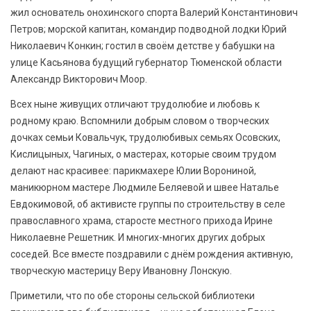
жил основатель онохинского спорта Валерий Константинович
Петров; морской капитан, командир подводной лодки Юрий
Николаевич Конкин; гостил в своём детстве у бабушки на
улице Касьянова будущий губернатор Тюменской области
Александр Викторович Моор.
Всех ныне живущих отличают трудолюбие и любовь к
родному краю. Вспомнили добрым словом о творческих
дочках семьи Ковальчук, трудолюбивых семьях Осовских,
Кислицыных, Чагиных, о мастерах, которые своим трудом
делают нас красивее: парикмахере Юлии Ворониной,
маникюрном мастере Людмиле Беляевой и швее Наталье
Евдокимовой, об активисте группы по строительству в селе
православного храма, старосте местного прихода Ирине
Николаевне Решетник. И многих-многих других добрых
соседей. Все вместе поздравили с днём рождения активную,
творческую мастерицу Веру Ивановну Лонскую.
Приметили, что по обе стороны сельской библиотеки