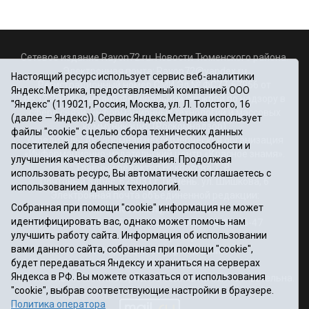
Сетевое издание Rayon72.ru. Новости Тюменского района.
Электронная почта:
Rayon72@yandex.ru
Настоящий ресурс использует сервис веб-аналитики
Регистрационный номер СМИ Эл № ФС77-67956 от
Яндекс.Метрика, предоставляемый компанией ООО
06.12.2016г., выдано Федеральной службой по надзору в
"Яндекс" (119021, Россия, Москва, ул. Л. Толстого, 16
сфере связи, информационных технологий и массовых
(далее — Яндекс)). Сервис Яндекс.Метрика использует
коммуникаций (Роскомнадзор)
файлы "cookie" с целью сбора технических данных
Учредитель: Автономная некоммерческая организация
посетителей для обеспечения работоспособности и
«Информационно-издательский центр «Красное знамя».
улучшения качества обслуживания. Продолжая
Главный редактор Некрасова Т. В.
использовать ресурс, Вы автоматически соглашаетесь с
Почтовый адрес: 625031 г.Тюмень. ул. Шишкова, 6
использованием данных технологий.
Электронная почта объединенной редакции:
Собранная при помощи "cookie" информация не может
krasnoeznam@rambler.ru
идентифицировать вас, однако может помочь нам
Телефоны 8 (3452) 34-80-60, 69-56-73, 69-56-47
улучшить работу сайта. Информация об использовании
Политика оператора
вами данного сайта, собранная при помощи "cookie",
Информация об учреждении
будет передаваться Яндексу и храниться на серверах
Публичная оферта
Яндекса в РФ. Вы можете отказаться от использования
При использовании материалов ссылка на сайт обязательна.
"cookie", выбрав соответствующие настройки в браузере.
12+
Политика оператора