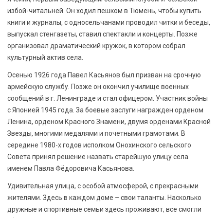
избой-читальней. Он ходил пешком в Тюмень, чтобы купить
книги и журналы, с односельчанами проводил читки и беседы,
выпускал стенгазеты, ставил спектакли и концерты. Позже
организовал драматический кружок, в котором собрал
культурный актив села.
Осенью 1926 года Павел Касьянов был призван на срочную
армейскую службу. Позже он окончил училище военных
сообщений в г. Ленинграде и стал офицером. Участник войны
с Японией 1945 года. За боевые заслуги награжден орденом
Ленина, орденом Красного Знамени, двумя орденами Красной
Звезды, многими медалями и почетными грамотами. В
середине 1980-х годов исполком Онохинского сельского
Совета принял решение назвать старейшую улицу села
именем Павла Фёдоровича Касьянова.
Удивительная улица, с особой атмосферой, с прекрасными
жителями. Здесь в каждом доме – свои таланты. Насколько
дружные и спортивные семьи здесь проживают, все смогли