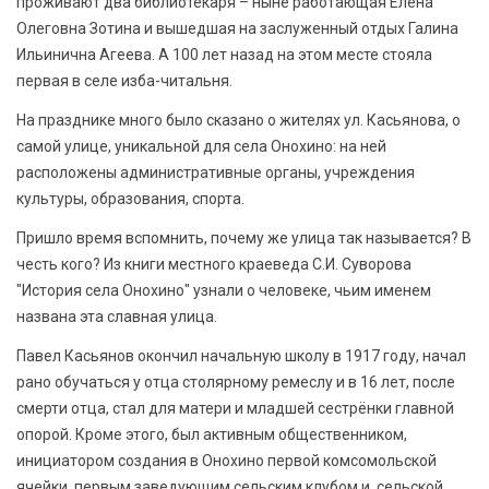
проживают два библиотекаря – ныне работающая Елена
Олеговна Зотина и вышедшая на заслуженный отдых Галина
Ильинична Агеева. А 100 лет назад на этом месте стояла
первая в селе изба-читальня.
На празднике много было сказано о жителях ул. Касьянова, о
самой улице, уникальной для села Онохино: на ней
расположены административные органы, учреждения
культуры, образования, спорта.
Пришло время вспомнить, почему же улица так называется? В
честь кого? Из книги местного краеведа С.И. Суворова
"История села Онохино" узнали о человеке, чьим именем
названа эта славная улица.
Павел Касьянов окончил начальную школу в 1917 году, начал
рано обучаться у отца столярному ремеслу и в 16 лет, после
смерти отца, стал для матери и младшей сестрёнки главной
опорой. Кроме этого, был активным общественником,
инициатором создания в Онохино первой комсомольской
ячейки, первым заведующим сельским клубом и сельской