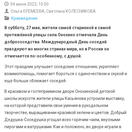
БЕЗОПАСНОСТЬ
04 июня 2023, 10:00
Ольга ЕРЕМЕЕВА, Светлана КОЛЕСНИКОВА
СПОРТ
Краеведение
В субботу, 27 мая, жители самой старинной и самой
АРХИВ PDF
протяжённой улицы села Онохино отмечали День
добрососедства. Международный День соседей
празднуют во многих странах мира, но в России он
отмечается по-особенному, с душой.
Этот праздник улучшает соседские отношения, укрепляет
взаимопомощь, помогает бороться с одиночеством и скукой и
ещё больше сближает соседей.
В красивом и гостеприимном дворе Онохинской детской
школы искусств жители улицы Касьянова устроили выставку,
на которой представили свои умения в рукодельном
творчестве, выращивании красивой зелени и цветов. Добрый
Дедушка-Соседушка угощал всех горячим чаем, вкусными
пирогами и ватрушками. Как и положено, во дворе играли в