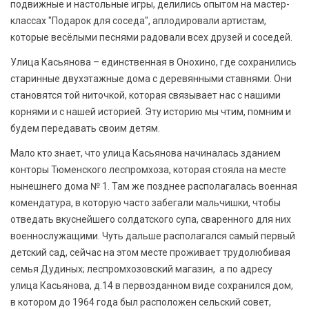
подвижные и настольные игры, делились опытом на мастер-
классах "Подарок для соседа", аплодировали артистам,
которые весёлыми песнями радовали всех друзей и соседей.
Улица Касьянова – единственная в Онохино, где сохранились
старинные двухэтажные дома с деревянными ставнями. Они
становятся той ниточкой, которая связывает нас с нашими
корнями и с нашей историей. Эту историю мы чтим, помним и
будем передавать своим детям.
Мало кто знает, что улица Касьянова начиналась зданием
конторы Тюменского леспромхоза, которая стояла на месте
нынешнего дома № 1. Там же позднее располагалась военная
комендатура, в которую часто забегали мальчишки, чтобы
отведать вкуснейшего солдатского супа, сваренного для них
военнослужащими. Чуть дальше располагался самый первый
детский сад, сейчас на этом месте проживает трудолюбивая
семья Дудиных; леспромхозовский магазин, а по адресу
улица Касьянова, д.14 в первозданном виде сохранился дом,
в котором до 1964 года был расположен сельский совет,