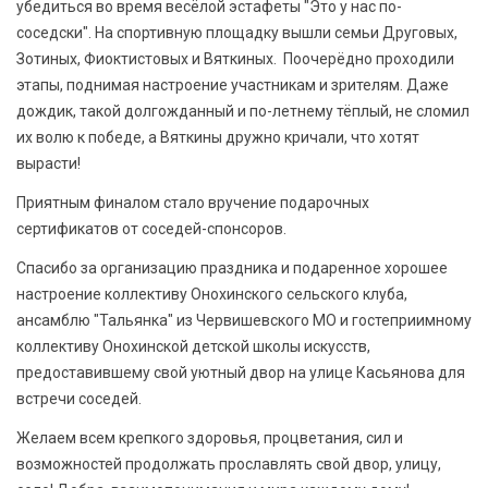
убедиться во время весёлой эстафеты "Это у нас по-
соседски". На спортивную площадку вышли семьи Друговых,
Зотиных, Фиоктистовых и Вяткиных. Поочерёдно проходили
этапы, поднимая настроение участникам и зрителям. Даже
дождик, такой долгожданный и по-летнему тёплый, не сломил
их волю к победе, а Вяткины дружно кричали, что хотят
вырасти!
Приятным финалом стало вручение подарочных
сертификатов от соседей-спонсоров.
Спасибо за организацию праздника и подаренное хорошее
настроение коллективу Онохинского сельского клуба,
ансамблю "Тальянка" из Червишевского МО и гостеприимному
коллективу Онохинской детской школы искусств,
предоставившему свой уютный двор на улице Касьянова для
встречи соседей.
Желаем всем крепкого здоровья, процветания, сил и
возможностей продолжать прославлять свой двор, улицу,