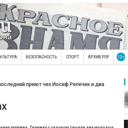
УЛЬТУРА
БЕЗОПАСНОСТЬ
СПОРТ
АРХИВ PDF
 последний приют чех Иосиф Репечек и два
ах
ычная упряжка. Тележку с седоком тащили два молодых