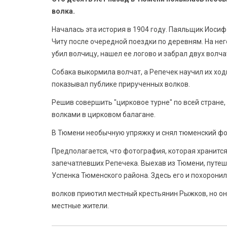
волка.
Началась эта история в 1904 году. Паяльщик Иосиф
Читу после очередной поездки по деревням. На нег
убил волчицу, нашел ее логово и забрал двух волча
Собака выкормила волчат, а Репечек научил их ходи
показывал публике прирученных волков.
Решив совершить "цирковое турне" по всей стране,
волками в цирковом балагане.
В Тюмени необычную упряжку и снял тюменский фо
Предполагается, что фотография, которая хранится
запечатлевших Репечека. Выехав из Тюмени, путеш
Успенка Тюменского района. Здесь его и похоронил
волков приютил местный крестьянин Рыжков, но они 
местные жители.