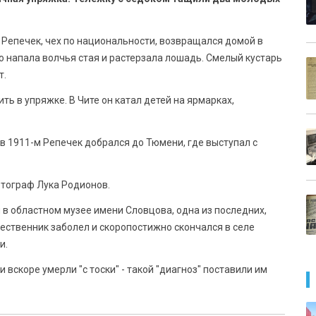
 Репечек, чех по национальности, возвращался домой в
о напала волчья стая и растерзала лошадь. Смелый кустарь
т.
ть в упряжке. В Чите он катал детей на ярмарках,
 в 1911-м Репечек добрался до Тюмени, где выступал с
тограф Лука Родионов.
 в областном музее имени Словцова, одна из последних,
ественник заболел и скоропостижно скончался в селе
и.
вскоре умерли "с тоски" - такой "диагноз" поставили им