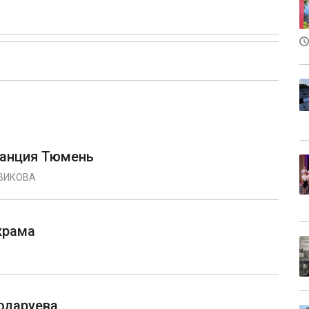
танция Тюмень
ВИКОВА
храма
одаруева