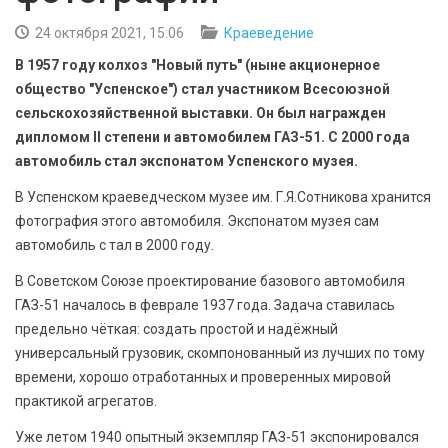
БЕЗОПАСНОСТЬ
24 октября 2021, 15:06
Краеведение
СПОРТ
В 1957 году колхоз "Новый путь" (ныне акционерное
общество "Успенское") стал участником Всесоюзной
АРХИВ PDF
сельскохозяйственной выставки. Он был награжден
дипломом II степени и автомобилем ГАЗ-51. С 2000 года
автомобиль стал экспонатом Успенского музея.
В Успенском краеведческом музее им. Г.Я.Сотникова хранится
фотография этого автомобиля. Экспонатом музея сам
автомобиль с тал в 2000 году.
В Советском Союзе проектирование базового автомобиля
ГАЗ-51 началось в феврале 1937 года. Задача ставилась
предельно чёткая: создать простой и надёжный
универсальный грузовик, скомпонованный из лучших по тому
времени, хорошо отработанных и проверенных мировой
практикой агрегатов.
Уже летом 1940 опытный экземпляр ГАЗ-51 экспонировался