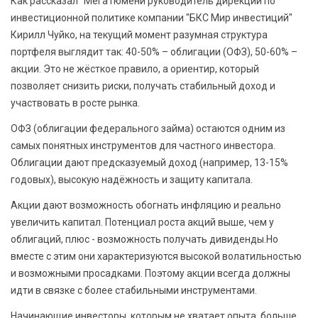
Как рассказал "МегаТюмени руководитель дирекции по
инвестиционной политике компании "БКС Мир инвестиций"
Кирилл Чуйко, на текущий момент разумная структура
портфеля выглядит так: 40-50% – облигации (ОФЗ), 50-60% –
акции. Это не жёсткое правило, а ориентир, который
позволяет снизить риски, получать стабильный доход и
участвовать в росте рынка.
ОФЗ (облигации федерального займа) остаются одним из
самых понятных инструментов для частного инвестора.
Облигации дают предсказуемый доход (например, 13-15%
годовых), высокую надёжность и защиту капитала.
Акции дают возможность обогнать инфляцию и реально
увеличить капитал. Потенциал роста акций выше, чем у
облигаций, плюс - возможность получать дивиденды.Но
вместе с этим они характеризуются высокой волатильностью
и возможными просадками. Поэтому акции всегда должны
идти в связке с более стабильными инструментами.
Начинающие инвесторы, которым не хватает опыта, больше