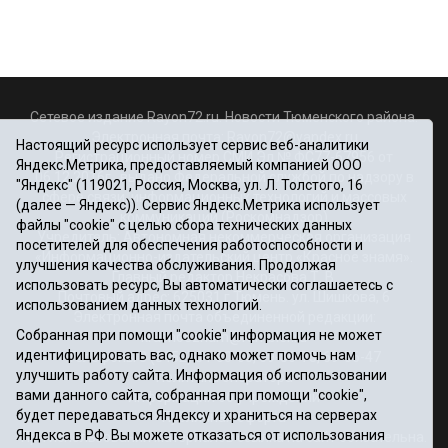
Сетевое издание Rayon72.ru. Новости Тюменского района.
Электронная почта:
Rayon72@yandex.ru
Настоящий ресурс использует сервис веб-аналитики
Регистрационный номер СМИ Эл № ФС77-67956 от
Яндекс.Метрика, предоставляемый компанией ООО
06.12.2016г., выдано Федеральной службой по надзору в
"Яндекс" (119021, Россия, Москва, ул. Л. Толстого, 16
сфере связи, информационных технологий и массовых
(далее — Яндекс)). Сервис Яндекс.Метрика использует
коммуникаций (Роскомнадзор)
файлы "cookie" с целью сбора технических данных
Учредитель: Автономная некоммерческая организация
посетителей для обеспечения работоспособности и
«Информационно-издательский центр «Красное знамя».
улучшения качества обслуживания. Продолжая
Главный редактор Некрасова Т. В.
использовать ресурс, Вы автоматически соглашаетесь с
Почтовый адрес: 625031 г.Тюмень. ул. Шишкова, 6
использованием данных технологий.
Электронная почта объединенной редакции:
Собранная при помощи "cookie" информация не может
krasnoeznam@rambler.ru
идентифицировать вас, однако может помочь нам
Телефоны 8 (3452) 34-80-60, 69-56-73, 69-56-47
улучшить работу сайта. Информация об использовании
Политика оператора
вами данного сайта, собранная при помощи "cookie",
Информация об учреждении
будет передаваться Яндексу и храниться на серверах
Публичная оферта
Яндекса в РФ. Вы можете отказаться от использования
При использовании материалов ссылка на сайт обязательна.