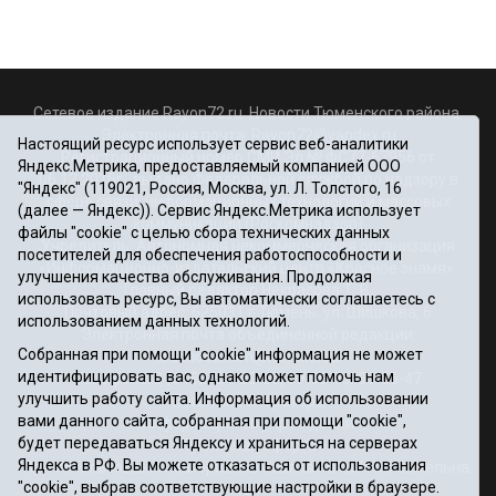
Сетевое издание Rayon72.ru. Новости Тюменского района.
Электронная почта:
Rayon72@yandex.ru
Настоящий ресурс использует сервис веб-аналитики
Регистрационный номер СМИ Эл № ФС77-67956 от
Яндекс.Метрика, предоставляемый компанией ООО
06.12.2016г., выдано Федеральной службой по надзору в
"Яндекс" (119021, Россия, Москва, ул. Л. Толстого, 16
сфере связи, информационных технологий и массовых
(далее — Яндекс)). Сервис Яндекс.Метрика использует
коммуникаций (Роскомнадзор)
файлы "cookie" с целью сбора технических данных
Учредитель: Автономная некоммерческая организация
посетителей для обеспечения работоспособности и
«Информационно-издательский центр «Красное знамя».
улучшения качества обслуживания. Продолжая
Главный редактор Некрасова Т. В.
использовать ресурс, Вы автоматически соглашаетесь с
Почтовый адрес: 625031 г.Тюмень. ул. Шишкова, 6
использованием данных технологий.
Электронная почта объединенной редакции:
Собранная при помощи "cookie" информация не может
krasnoeznam@rambler.ru
идентифицировать вас, однако может помочь нам
Телефоны 8 (3452) 34-80-60, 69-56-73, 69-56-47
улучшить работу сайта. Информация об использовании
Политика оператора
вами данного сайта, собранная при помощи "cookie",
Информация об учреждении
будет передаваться Яндексу и храниться на серверах
Публичная оферта
Яндекса в РФ. Вы можете отказаться от использования
При использовании материалов ссылка на сайт обязательна.
"cookie", выбрав соответствующие настройки в браузере.
12+