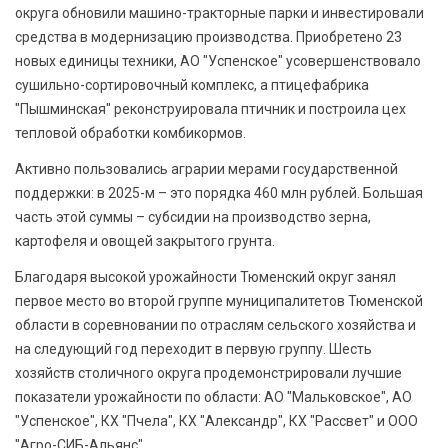
округа обновили машино-тракторные парки и инвестировали
средства в модернизацию производства. Приобретено 23
новых единицы техники, АО "Успенское" усовершенствовало
сушильно-сортировочный комплекс, а птицефабрика
"Пышминская" реконструировала птичник и построила цех
тепловой обработки комбикормов.
Активно пользовались аграрии мерами государственной
поддержки: в 2025-м – это порядка 460 млн рублей. Большая
часть этой суммы – субсидии на производство зерна,
картофеля и овощей закрытого грунта.
Благодаря высокой урожайности Тюменский округ занял
первое место во второй группе муниципалитетов Тюменской
области в соревновании по отраслям сельского хозяйства и
на следующий год переходит в первую группу. Шесть
хозяйств столичного округа продемонстрировали лучшие
показатели урожайности по области: АО "Мальковское", АО
"Успенское", КХ "Пчела", КХ "Александр", КХ "Рассвет" и ООО
"Агро-СИБ-Альянс".