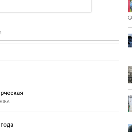
й
орческая
НОВА
лгода