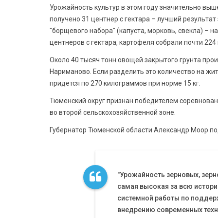
Урожайность культур в этом году значительно выш
получено 31 центнер с гектара – лучший результат
"борщевого набора" (капуста, морковь, свекла) – н
центнеров с гектара, картофеля собрали почти 224 
Около 40 тысяч тонн овощей закрытого грунта про
Нариманово. Если разделить это количество на жи
придется по 270 килограммов при норме 15 кг.
Тюменский округ признан победителем соревнован
во второй сельскохозяйственной зоне.
Губернатор Тюменской области Александр Моор под
"Урожайность зерновых, зерн
самая высокая за всю истори
системной работы по поддер
внедрению современных техн