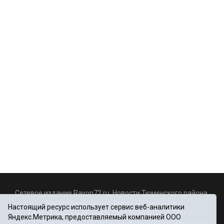
Сетевое издание Rayon72.ru. Новости Тюменского района.
Электронная почта:
Rayon72@yandex.ru
Настоящий ресурс использует сервис веб-аналитики
Регистрационный номер СМИ Эл № ФС77-67956 от
Яндекс.Метрика, предоставляемый компанией ООО
06.12.2016г., выдано Федеральной службой по надзору в