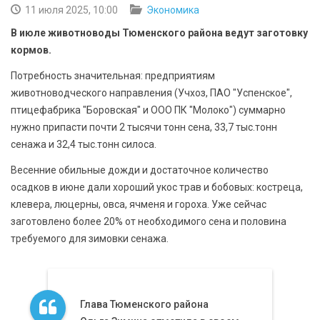
БЕЗОПАСНОСТЬ
11 июля 2025, 10:00
Экономика
В июле животноводы Тюменского района ведут заготовку
СПОРТ
кормов.
Потребность значительная: предприятиям
АРХИВ PDF
животноводческого направления (Учхоз, ПАО "Успенское",
птицефабрика "Боровская" и ООО ПК "Молоко") суммарно
нужно припасти почти 2 тысячи тонн сена, 33,7 тыс.тонн
сенажа и 32,4 тыс.тонн силоса.
Весенние обильные дожди и достаточное количество
осадков в июне дали хороший укос трав и бобовых: костреца,
клевера, люцерны, овса, ячменя и гороха. Уже сейчас
заготовлено более 20% от необходимого сена и половина
требуемого для зимовки сенажа.
Глава Тюменского района