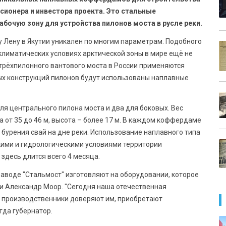
ссионера и инвестора проекта. Это стальные
абочую зону для устройства пилонов моста в русле реки.
у Лену в Якутии уникален по многим параметрам. Подобного
климатических условиях арктической зоны в мире ещё не
 трёхпилонного вантового моста в России применяются
ых конструкций пилонов будут использованы наплавные
ля центрального пилона моста и два для боковых. Вес
на от 35 до 46 м, высота – более 17 м. В каждом коффердаме
урения свай на дне реки. Использование наплавного типа
ми и гидрологическими условиями территории
здесь длится всего 4 месяца.
заводе "Стальмост" изготовляют на оборудовании, которое
ти Александр Моор. "Сегодня наша отечественная
 производственники доверяют им, приобретают
гда губернатор.