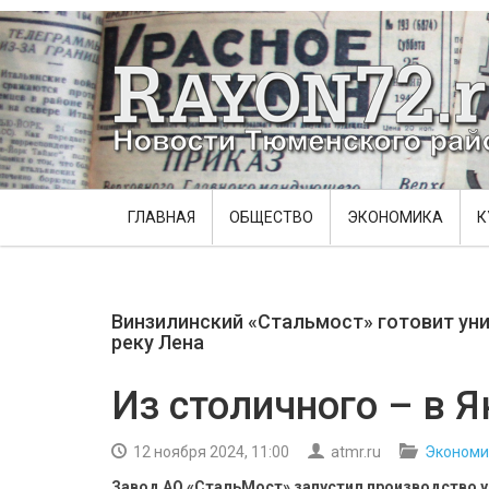
ГЛАВНАЯ
ОБЩЕСТВО
ЭКОНОМИКА
К
Винзилинский «Стальмост» готовит ун
реку Лена
Из столичного – в 
12 ноября 2024, 11:00
atmr.ru
Экономи
Завод АО «СтальМост» запустил производство 